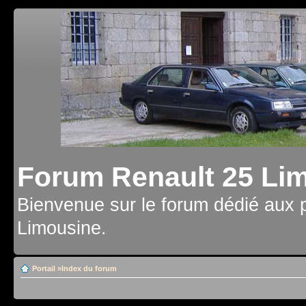
Forum Renault 25 Li
Bienvenue sur le forum dédié aux 
Limousine.
Portail
»
Index du forum