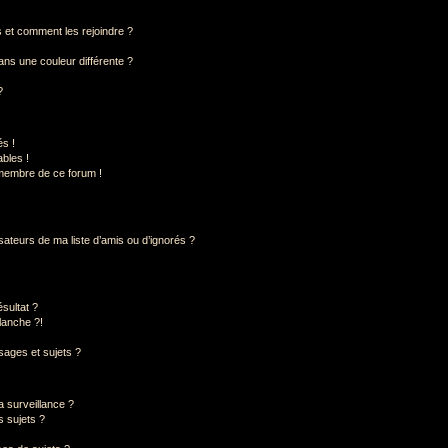
rs et comment les rejoindre ?
ns une couleur différente ?
?
s !
bles !
 membre de ce forum !
sateurs de ma liste d’amis ou d’ignorés ?
sultat ?
lanche ?!
ages et sujets ?
la surveillance ?
s sujets ?