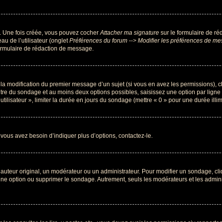
r. Une fois créée, vous pouvez cocher
Attacher ma signature
sur le formulaire de ré
au de l’utilisateur (onglet
Préférences du forum --> Modifier les préférences de m
ormulaire de rédaction de message.
u la modification du premier message d’un sujet (si vous en avez les permissions), c
titre du sondage et au moins deux options possibles, saisissez une option par lig
utilisateur », limiter la durée en jours du sondage (mettre « 0 » pour une durée illimi
vous avez besoin d’indiquer plus d’options, contactez-le.
uteur original, un modérateur ou un administrateur. Pour modifier un sondage, cl
 une option ou supprimer le sondage. Autrement, seuls les modérateurs et les admin