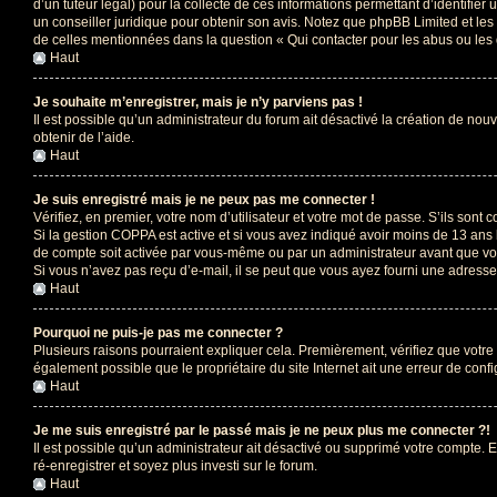
d’un tuteur légal) pour la collecte de ces informations permettant d’identifie
un conseiller juridique pour obtenir son avis. Notez que phpBB Limited et les 
de celles mentionnées dans la question « Qui contacter pour les abus ou les
Haut
Je souhaite m’enregistrer, mais je n’y parviens pas !
Il est possible qu’un administrateur du forum ait désactivé la création de nou
obtenir de l’aide.
Haut
Je suis enregistré mais je ne peux pas me connecter !
Vérifiez, en premier, votre nom d’utilisateur et votre mot de passe. S’ils sont cor
Si la gestion COPPA est active et si vous avez indiqué avoir moins de 13 ans 
de compte soit activée par vous-même ou par un administrateur avant que vous
Si vous n’avez pas reçu d’e-mail, il se peut que vous ayez fourni une adresse in
Haut
Pourquoi ne puis-je pas me connecter ?
Plusieurs raisons pourraient expliquer cela. Premièrement, vérifiez que votre n
également possible que le propriétaire du site Internet ait une erreur de config
Haut
Je me suis enregistré par le passé mais je ne peux plus me connecter ?!
Il est possible qu’un administrateur ait désactivé ou supprimé votre compte. E
ré-enregistrer et soyez plus investi sur le forum.
Haut