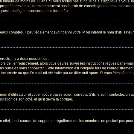
r un mineur de moins de 13 ans. Si vous n’êtes pas sûr que cela s’applique à vous, l
propriétaires de ce forum ne peuvent pas fournir de conseils juridiques et ne saura
 questions légales concernant ce forum ? ».
veaux comptes. Il peut également avoir banni votre IP ou interdit le nom d’utilisate
rects, il y a deux possibilités :
lors de l’enregistrement, alors vous devrez suivre les instructions reçues par e-ma
 puissiez vous connecter. Cette information est indiquée lors de l’enregistrement. 
correcte ou que l’e-mail ait été traité par un filtre anti-spam. Si vous êtes sûr de 
om d’utilisateur et votre mot de passe soient corrects. S’ils le sont, contactez un a
uration de son côté, et qu’il devra la corriger.
n effet, il est courant de supprimer régulièrement les membres ne postant pas pour 