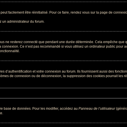
peut facilement être réinitialisé. Pour ce faire, rendez vous sur la page de connexi
ez un administrateur du forum.
ous ne resterez connecté que pendant une durée déterminée. Cela empêche que quel
a connexion. Ce n’est pas recommandé si vous utilisez un ordinateur public pour acc
onctionnalité.
d’authentification et votre connexion au forum. Ils fournissent aussi des fonctionn
oblèmes de connexion ou de déconnexion, la suppression des cookies pourrait les r
tre base de données. Pour les modifier, accédez au
Panneau de l’utilisateur
(généra
e.