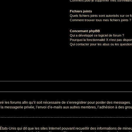
Comment puis-je supprimer mes surveillanc
Fichiers joints
Quels fichiers joints sont autorisés sur ce 
Comment trouver tous mes fichiers joints ?
Concernant phpBB
Qui a développé ce logiciel de forum ?
Pourquoi la fonctionnalité X n’est pas dispon
Qui contacter pour les abus ou les questio
ré les forums afin qu’il soit nécessaire de s’enregistrer pour poster des messages. 
a messagerie privée, l’envoi d’e-mails aux autres membres, l’adhésion à des group
États-Unis qui dit que les sites Internet pouvant recueillir des informations de min