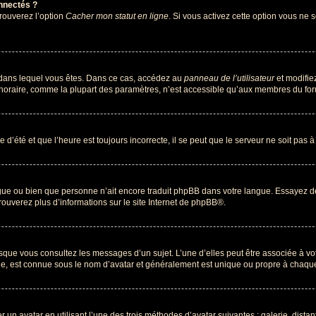
nnectés ?
trouverez l’option
Cacher mon statut en ligne
. Si vous activez cette option vous ne
lui dans lequel vous êtes. Dans ce cas, accédez au
panneau de l’utilisateur
et modifiez
 horaire, comme la plupart des paramètres, n’est accessible qu’aux membres du foru
 d’été et que l’heure est toujours incorrecte, il se peut que le serveur ne soit pas 
langue ou bien que personne n’ait encore traduit phpBB dans votre langue. Essayez d
rouverez plus d’informations sur le site Internet de
phpBB
®.
orsque vous consultez les messages d’un sujet. L’une d’elles peut être associée à v
nde, est connue sous le nom d’avatar et généralement est unique ou propre à chaq
r un avatar en utilisant l’une des trois méthodes d’avatar suivantes : galerie, dista