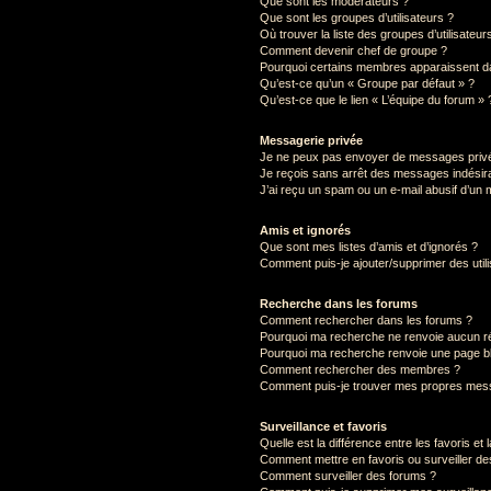
Que sont les modérateurs ?
Que sont les groupes d’utilisateurs ?
Où trouver la liste des groupes d’utilisateu
Comment devenir chef de groupe ?
Pourquoi certains membres apparaissent da
Qu’est-ce qu’un « Groupe par défaut » ?
Qu’est-ce que le lien « L’équipe du forum » 
Messagerie privée
Je ne peux pas envoyer de messages privé
Je reçois sans arrêt des messages indésira
J’ai reçu un spam ou un e-mail abusif d’un
Amis et ignorés
Que sont mes listes d’amis et d’ignorés ?
Comment puis-je ajouter/supprimer des utili
Recherche dans les forums
Comment rechercher dans les forums ?
Pourquoi ma recherche ne renvoie aucun ré
Pourquoi ma recherche renvoie une page b
Comment rechercher des membres ?
Comment puis-je trouver mes propres mess
Surveillance et favoris
Quelle est la différence entre les favoris et 
Comment mettre en favoris ou surveiller de
Comment surveiller des forums ?