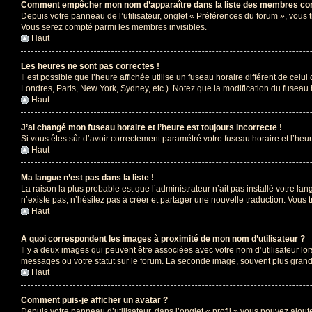
Comment empêcher mon nom d’apparaître dans la liste des membres co
Depuis votre panneau de l’utilisateur, onglet « Préférences du forum », vous 
Vous serez compté parmi les membres invisibles.
Haut
Les heures ne sont pas correctes !
Il est possible que l’heure affichée utilise un fuseau horaire différent de ce
Londres, Paris, New York, Sydney, etc.). Notez que la modification du fuseau
Haut
J’ai changé mon fuseau horaire et l’heure est toujours incorrecte !
Si vous êtes sûr d’avoir correctement paramétré votre fuseau horaire et l’heure
Haut
Ma langue n’est pas dans la liste !
La raison la plus probable est que l’administrateur n’ait pas installé votre 
n’existe pas, n’hésitez pas à créer et partager une nouvelle traduction. Vous t
Haut
A quoi correspondent les images à proximité de mon nom d’utilisateur ?
Il y a deux images qui peuvent être associées avec votre nom d’utilisateur l
messages ou votre statut sur le forum. La seconde image, souvent plus gra
Haut
Comment puis-je afficher un avatar ?
Depuis votre panneau d’utilisateur, dans l’onglet « profil » vous pouvez ajoute