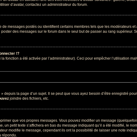
tiliser d’avatar, contactez un administrateur du forum.
re de messages postés ou identifient certains membres tels que les modérateurs et
z de poster des messages sur le forum dans le seul but de passer au rang supérieur. S
.
nnecter !?
 fonction a été activée par l’administrateur). Ceci pour empêcher l’utilisation malve
depuis la page d’un sujet. Il se peut que vous ayez besoin d’être enregistré pour
ouvez
joindre des fichiers, etc.
pprimer que vos propres messages. Vous pouvez modifier un message (quelquefois d
petit texte s’affichera en bas du message indiquant qu’il a été modifié, le nombre 
ur modifie le message, cependant ils ont la possibilité de laisser une note indiquan
a répondu.