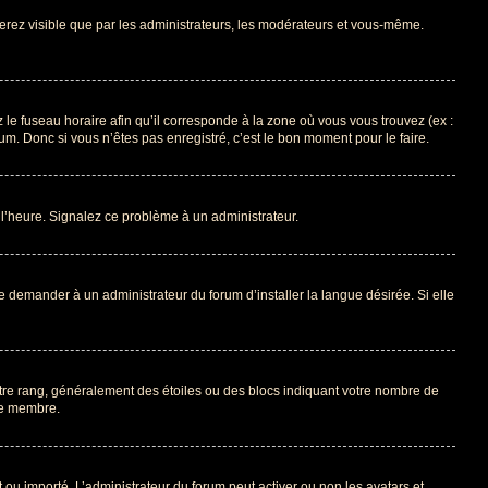
 serez visible que par les administrateurs, les modérateurs et vous-même.
 le fuseau horaire afin qu’il corresponde à la zone où vous vous trouvez (ex :
m. Donc si vous n’êtes pas enregistré, c’est le bon moment pour le faire.
à l’heure. Signalez ce problème à un administrateur.
e demander à un administrateur du forum d’installer la langue désirée. Si elle
otre rang, généralement des étoiles ou des blocs indiquant votre nombre de
ue membre.
nt ou importé. L’administrateur du forum peut activer ou non les avatars et