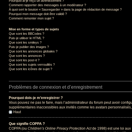
Pourquoi ai-je reçu un avertissement ?
Comment rapporter des messages à un modérateur ?
À quoi sert le bouton « Sauvegarder » dans la page de rédaction de message ?
Pourquoi mon message doit être validé ?
Comment remonter mon sujet ?
Mise en forme et types de sujets
Que sont les BBCodes ?
Puis-je utiliser le HTML ?
Que sont les smileys ?
Puis-je publier des images ?
Que sont les annonces globales ?
Que sont les annonces ?
Que sont les post-it ?
Que sont les sujets verrouillés ?
Que sont les icônes de sujet ?
Problèmes de connexion et d’enregistrement
Pourquoi dois-je m’enregistrer ?
Vous pouvez ne pas le faire, mais l’administrateur du forum peut avoir configu
supplémentaires inaccessibles aux invités comme les avatars personnalisés, l
Haut
Que signifie COPPA ?
COPPA (ou
Children’s Online Privacy Protection Act
de 1998) est une loi aux 