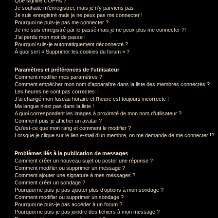
Que signifie COPPA ?
Je souhaite m’enregistrer, mais je n’y parviens pas !
Je suis enregistré mais je ne peux pas me connecter !
Pourquoi ne puis-je pas me connecter ?
Je me suis enregistré par le passé mais je ne peux plus me connecter ?!
J’ai perdu mon mot de passe !
Pourquoi suis-je automatiquement déconnecté ?
À quoi sert « Supprimer les cookies du forum » ?
Paramètres et préférences de l’utilisateur
Comment modifier mes paramètres ?
Comment empêcher mon nom d’apparaître dans la liste des membres connectés ?
Les heures ne sont pas correctes !
J’ai changé mon fuseau horaire et l’heure est toujours incorrecte !
Ma langue n’est pas dans la liste !
A quoi correspondent les images à proximité de mon nom d’utilisateur ?
Comment puis-je afficher un avatar ?
Qu’est-ce que mon rang et comment le modifier ?
Lorsque je clique sur le lien
e-mail
d’un membre, on me demande de me connecter !?
Problèmes liés à la publication de messages
Comment créer un nouveau sujet ou poster une réponse ?
Comment modifier ou supprimer un message ?
Comment ajouter une signature à mes messages ?
Comment créer un sondage ?
Pourquoi ne puis-je pas ajouter plus d’options à mon sondage ?
Comment modifier ou supprimer un sondage ?
Pourquoi ne puis-je pas accéder à un forum ?
Pourquoi ne puis-je pas joindre des fichiers à mon message ?