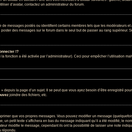
tiliser d’avatar, contactez un administrateur du forum.
re de messages postés ou identifient certains membres tels que les modérateurs et
z de poster des messages sur le forum dans le seul but de passer au rang supérieur. S
.
nnecter !?
 fonction a été activée par l’administrateur). Ceci pour empêcher l’utilisation malve
depuis la page d’un sujet. Il se peut que vous ayez besoin d’être enregistré pour
ouvez
joindre des fichiers, etc.
pprimer que vos propres messages. Vous pouvez modifier un message (quelquefois d
petit texte s’affichera en bas du message indiquant qu’il a été modifié, le nombre 
ur modifie le message, cependant ils ont la possibilité de laisser une note indiquan
a répondu.