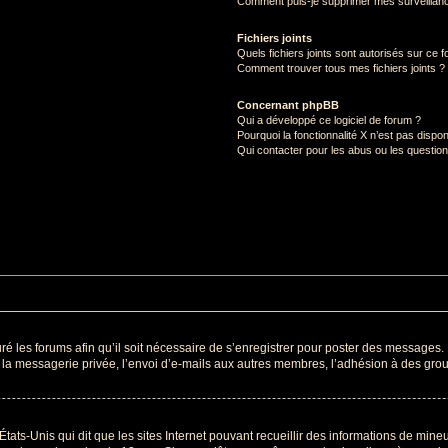
Comment puis-je supprimer mes surveillanc
Fichiers joints
Quels fichiers joints sont autorisés sur ce 
Comment trouver tous mes fichiers joints ?
Concernant phpBB
Qui a développé ce logiciel de forum ?
Pourquoi la fonctionnalité X n’est pas dispon
Qui contacter pour les abus ou les questio
ré les forums afin qu’il soit nécessaire de s’enregistrer pour poster des messages. 
a messagerie privée, l’envoi d’e-mails aux autres membres, l’adhésion à des group
États-Unis qui dit que les sites Internet pouvant recueillir des informations de min