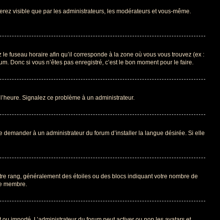
 serez visible que par les administrateurs, les modérateurs et vous-même.
 le fuseau horaire afin qu’il corresponde à la zone où vous vous trouvez (ex :
m. Donc si vous n’êtes pas enregistré, c’est le bon moment pour le faire.
à l’heure. Signalez ce problème à un administrateur.
e demander à un administrateur du forum d’installer la langue désirée. Si elle
otre rang, généralement des étoiles ou des blocs indiquant votre nombre de
ue membre.
nt ou importé. L’administrateur du forum peut activer ou non les avatars et