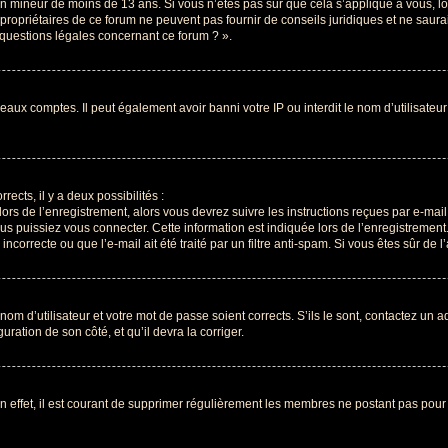
r un mineur de moins de 13 ans. Si vous n’êtes pas sûr que cela s’applique à vous, l
propriétaires de ce forum ne peuvent pas fournir de conseils juridiques et ne saura
 questions légales concernant ce forum ? ».
veaux comptes. Il peut également avoir banni votre IP ou interdit le nom d’utilisate
rects, il y a deux possibilités :
lors de l’enregistrement, alors vous devrez suivre les instructions reçues par e-ma
 puissiez vous connecter. Cette information est indiquée lors de l’enregistrement. 
correcte ou que l’e-mail ait été traité par un filtre anti-spam. Si vous êtes sûr de 
om d’utilisateur et votre mot de passe soient corrects. S’ils le sont, contactez un a
uration de son côté, et qu’il devra la corriger.
n effet, il est courant de supprimer régulièrement les membres ne postant pas pour 