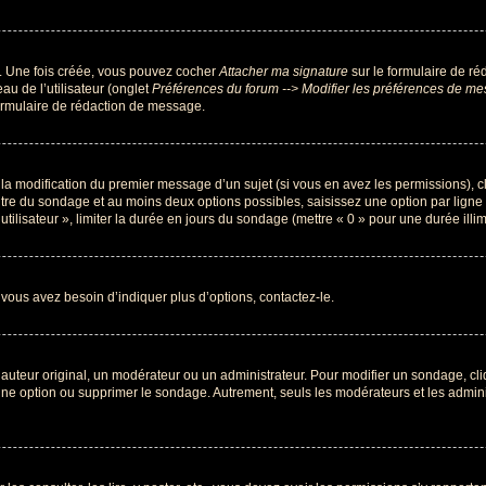
r. Une fois créée, vous pouvez cocher
Attacher ma signature
sur le formulaire de ré
au de l’utilisateur (onglet
Préférences du forum --> Modifier les préférences de m
ormulaire de rédaction de message.
u la modification du premier message d’un sujet (si vous en avez les permissions), c
titre du sondage et au moins deux options possibles, saisissez une option par lig
utilisateur », limiter la durée en jours du sondage (mettre « 0 » pour une durée illimi
vous avez besoin d’indiquer plus d’options, contactez-le.
uteur original, un modérateur ou un administrateur. Pour modifier un sondage, cl
 une option ou supprimer le sondage. Autrement, seuls les modérateurs et les admin