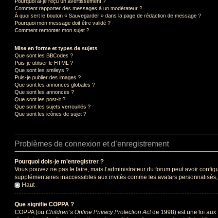
Pourquoi ai-je reçu un avertissement ?
Comment rapporter des messages à un modérateur ?
À quoi sert le bouton « Sauvegarder » dans la page de rédaction de message ?
Pourquoi mon message doit être validé ?
Comment remonter mon sujet ?
Mise en forme et types de sujets
Que sont les BBCodes ?
Puis-je utiliser le HTML ?
Que sont les smileys ?
Puis-je publier des images ?
Que sont les annonces globales ?
Que sont les annonces ?
Que sont les post-it ?
Que sont les sujets verrouillés ?
Que sont les icônes de sujet ?
Problèmes de connexion et d’enregistrement
Pourquoi dois-je m’enregistrer ?
Vous pouvez ne pas le faire, mais l’administrateur du forum peut avoir configu
supplémentaires inaccessibles aux invités comme les avatars personnalisés, l
Haut
Que signifie COPPA ?
COPPA (ou
Children’s Online Privacy Protection Act
de 1998) est une loi aux 