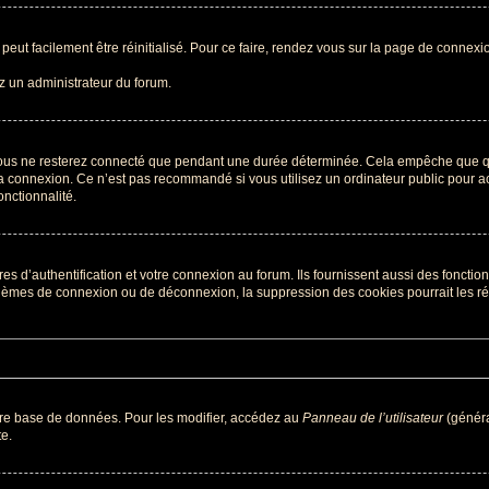
peut facilement être réinitialisé. Pour ce faire, rendez vous sur la page de connexi
ez un administrateur du forum.
ous ne resterez connecté que pendant une durée déterminée. Cela empêche que quel
a connexion. Ce n’est pas recommandé si vous utilisez un ordinateur public pour acc
onctionnalité.
d’authentification et votre connexion au forum. Ils fournissent aussi des fonctionn
oblèmes de connexion ou de déconnexion, la suppression des cookies pourrait les r
tre base de données. Pour les modifier, accédez au
Panneau de l’utilisateur
(généra
e.