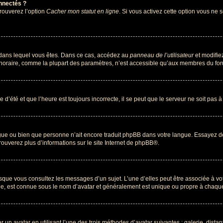
nnectés ?
trouverez l’option
Cacher mon statut en ligne
. Si vous activez cette option vous ne
lui dans lequel vous êtes. Dans ce cas, accédez au
panneau de l’utilisateur
et modifiez
 horaire, comme la plupart des paramètres, n’est accessible qu’aux membres du foru
 d’été et que l’heure est toujours incorrecte, il se peut que le serveur ne soit pas 
langue ou bien que personne n’ait encore traduit phpBB dans votre langue. Essayez d
rouverez plus d’informations sur le site Internet de
phpBB
®.
orsque vous consultez les messages d’un sujet. L’une d’elles peut être associée à v
nde, est connue sous le nom d’avatar et généralement est unique ou propre à chaq
r un avatar en utilisant l’une des trois méthodes d’avatar suivantes : galerie, dista