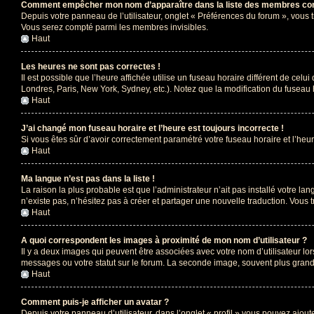
Comment empêcher mon nom d’apparaître dans la liste des membres co
Depuis votre panneau de l’utilisateur, onglet « Préférences du forum », vous 
Vous serez compté parmi les membres invisibles.
Haut
Les heures ne sont pas correctes !
Il est possible que l’heure affichée utilise un fuseau horaire différent de ce
Londres, Paris, New York, Sydney, etc.). Notez que la modification du fuseau
Haut
J’ai changé mon fuseau horaire et l’heure est toujours incorrecte !
Si vous êtes sûr d’avoir correctement paramétré votre fuseau horaire et l’heure
Haut
Ma langue n’est pas dans la liste !
La raison la plus probable est que l’administrateur n’ait pas installé votre 
n’existe pas, n’hésitez pas à créer et partager une nouvelle traduction. Vous t
Haut
A quoi correspondent les images à proximité de mon nom d’utilisateur ?
Il y a deux images qui peuvent être associées avec votre nom d’utilisateur l
messages ou votre statut sur le forum. La seconde image, souvent plus gra
Haut
Comment puis-je afficher un avatar ?
Depuis votre panneau d’utilisateur, dans l’onglet « profil » vous pouvez ajoute