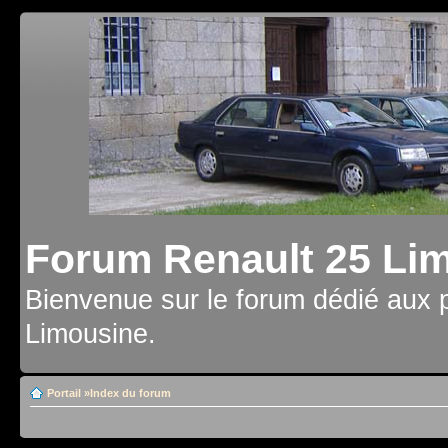
Forum Renault 25 Li
Bienvenue sur le forum dédié aux 
Limousine.
Portail
»
Index du forum