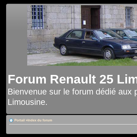
Forum Renault 25 Li
Bienvenue sur le forum dédié aux 
Limousine.
Portail
»
Index du forum