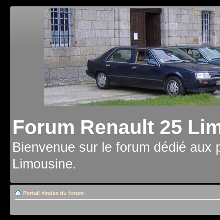
Forum Renault 25 Li
Bienvenue sur le forum dédié aux 
Limousine.
Portail
»
Index du forum