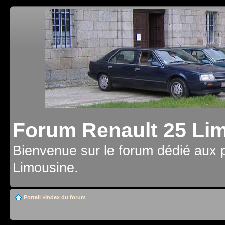
Forum Renault 25 Li
Bienvenue sur le forum dédié aux 
Limousine.
Portail
»
Index du forum