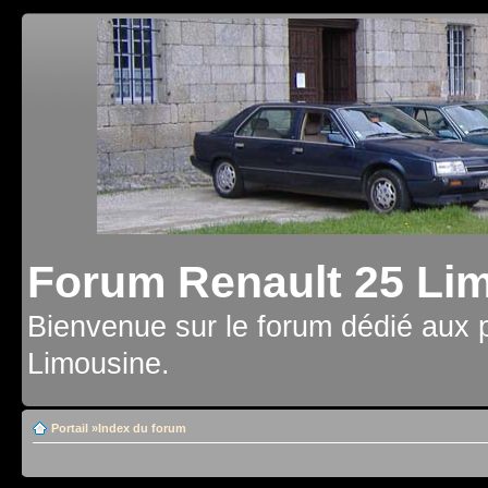
Forum Renault 25 Li
Bienvenue sur le forum dédié aux 
Limousine.
Portail
»
Index du forum