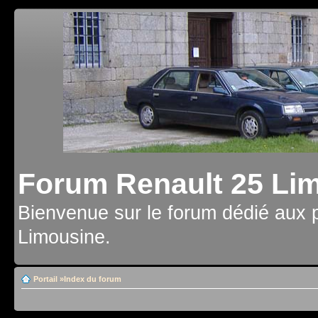
Forum Renault 25 Li
Bienvenue sur le forum dédié aux 
Limousine.
Portail
»
Index du forum