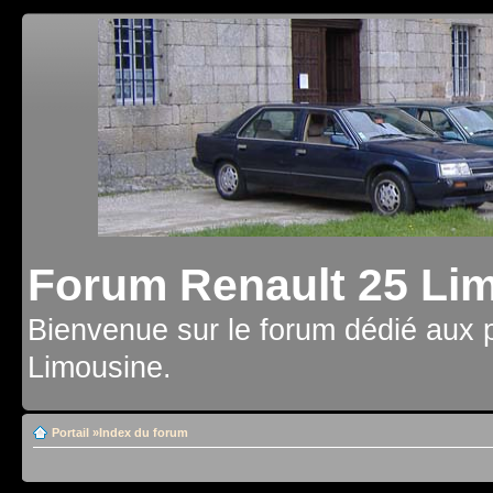
Forum Renault 25 Li
Bienvenue sur le forum dédié aux 
Limousine.
Portail
»
Index du forum