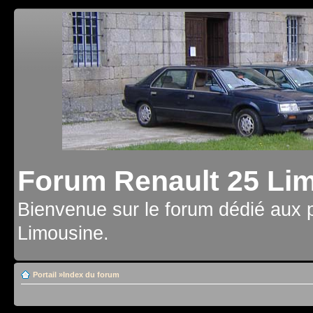
Forum Renault 25 Li
Bienvenue sur le forum dédié aux 
Limousine.
Portail
»
Index du forum