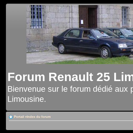
Forum Renault 25 Li
Bienvenue sur le forum dédié aux 
Limousine.
Portail
»
Index du forum