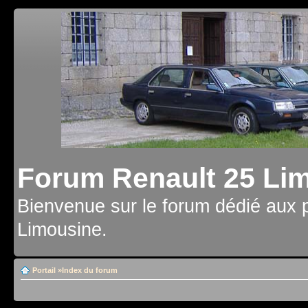
Forum Renault 25 Li
Bienvenue sur le forum dédié aux 
Limousine.
Portail
»
Index du forum