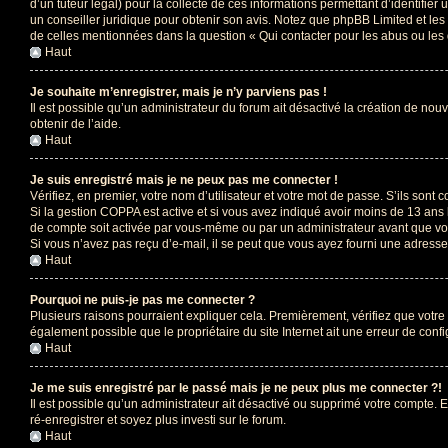
d’un tuteur légal) pour la collecte de ces informations permettant d’identifie
un conseiller juridique pour obtenir son avis. Notez que phpBB Limited et les 
de celles mentionnées dans la question « Qui contacter pour les abus ou les
Haut
Je souhaite m’enregistrer, mais je n’y parviens pas !
Il est possible qu’un administrateur du forum ait désactivé la création de nou
obtenir de l’aide.
Haut
Je suis enregistré mais je ne peux pas me connecter !
Vérifiez, en premier, votre nom d’utilisateur et votre mot de passe. S’ils sont cor
Si la gestion COPPA est active et si vous avez indiqué avoir moins de 13 ans 
de compte soit activée par vous-même ou par un administrateur avant que vous
Si vous n’avez pas reçu d’e-mail, il se peut que vous ayez fourni une adresse in
Haut
Pourquoi ne puis-je pas me connecter ?
Plusieurs raisons pourraient expliquer cela. Premièrement, vérifiez que votre n
également possible que le propriétaire du site Internet ait une erreur de config
Haut
Je me suis enregistré par le passé mais je ne peux plus me connecter ?!
Il est possible qu’un administrateur ait désactivé ou supprimé votre compte. E
ré-enregistrer et soyez plus investi sur le forum.
Haut