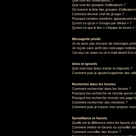
Que sont les modérateurs ?
Que sont les groupes d’utilisateurs ?
Où trouver la liste des groupes d’utilisateu
Comment devenir chef de groupe ?
Pourquoi certains membres apparaissent da
Qu’est-ce qu’un « Groupe par défaut » ?
Qu’est-ce que le lien « L’équipe du forum » 
Messagerie privée
Je ne peux pas envoyer de messages privé
Je reçois sans arrêt des messages indésira
J’ai reçu un spam ou un e-mail abusif d’un
Amis et ignorés
Que sont mes listes d’amis et d’ignorés ?
Comment puis-je ajouter/supprimer des utili
Recherche dans les forums
Comment rechercher dans les forums ?
Pourquoi ma recherche ne renvoie aucun ré
Pourquoi ma recherche renvoie une page b
Comment rechercher des membres ?
Comment puis-je trouver mes propres mess
Surveillance et favoris
Quelle est la différence entre les favoris et 
Comment mettre en favoris ou surveiller de
Comment surveiller des forums ?