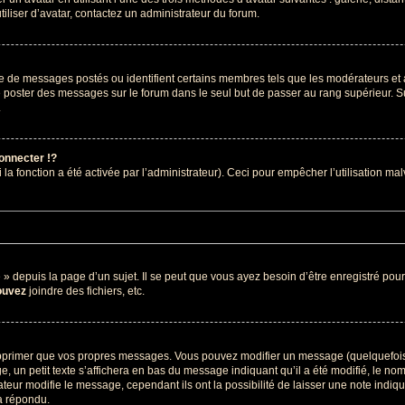
tiliser d’avatar, contactez un administrateur du forum.
re de messages postés ou identifient certains membres tels que les modérateurs et
z de poster des messages sur le forum dans le seul but de passer au rang supérieur. S
.
nnecter !?
 fonction a été activée par l’administrateur). Ceci pour empêcher l’utilisation malve
depuis la page d’un sujet. Il se peut que vous ayez besoin d’être enregistré pour
ouvez
joindre des fichiers, etc.
pprimer que vos propres messages. Vous pouvez modifier un message (quelquefois d
petit texte s’affichera en bas du message indiquant qu’il a été modifié, le nombre 
ur modifie le message, cependant ils ont la possibilité de laisser une note indiquan
a répondu.