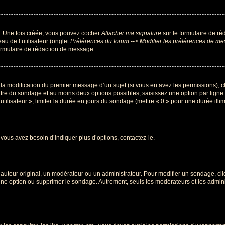
r. Une fois créée, vous pouvez cocher
Attacher ma signature
sur le formulaire de ré
au de l’utilisateur (onglet
Préférences du forum --> Modifier les préférences de m
ormulaire de rédaction de message.
u la modification du premier message d’un sujet (si vous en avez les permissions), c
titre du sondage et au moins deux options possibles, saisissez une option par lig
utilisateur », limiter la durée en jours du sondage (mettre « 0 » pour une durée illimi
vous avez besoin d’indiquer plus d’options, contactez-le.
uteur original, un modérateur ou un administrateur. Pour modifier un sondage, cl
 une option ou supprimer le sondage. Autrement, seuls les modérateurs et les admin