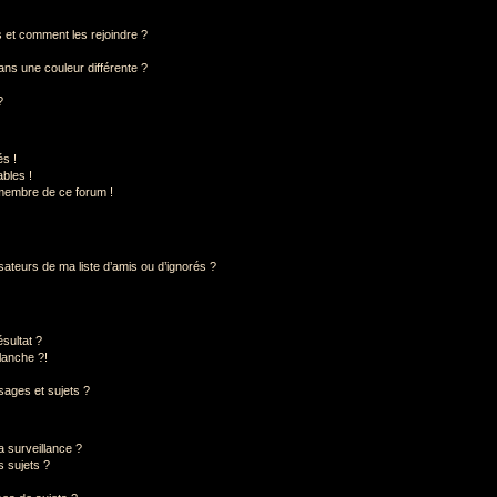
rs et comment les rejoindre ?
ns une couleur différente ?
?
s !
bles !
 membre de ce forum !
sateurs de ma liste d’amis ou d’ignorés ?
sultat ?
lanche ?!
ages et sujets ?
la surveillance ?
s sujets ?