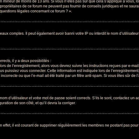
r un mineur de moins de 13 ans. Si vous n’êtes pas sûr que cela s’applique à vous, l
propriétaires de ce forum ne peuvent pas fournir de conseils juridiques et ne saura
 questions légales concernant ce forum ? ».
veaux comptes. Il peut également avoir banni votre IP ou interdit le nom d’utilisate
rects, il y a deux possibilités :
lors de l’enregistrement, alors vous devrez suivre les instructions reçues par e-ma
 puissiez vous connecter. Cette information est indiquée lors de l’enregistrement. 
correcte ou que l’e-mail ait été traité par un filtre anti-spam. Si vous êtes sûr de 
om d’utilisateur et votre mot de passe soient corrects. S’ils le sont, contactez un a
uration de son côté, et qu’il devra la corriger.
n effet, il est courant de supprimer régulièrement les membres ne postant pas pour 