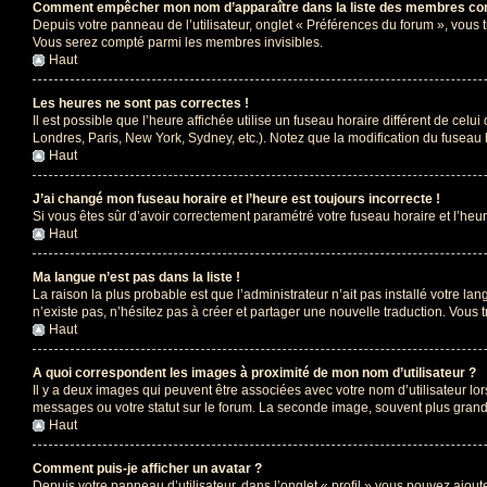
Comment empêcher mon nom d’apparaître dans la liste des membres co
Depuis votre panneau de l’utilisateur, onglet « Préférences du forum », vous 
Vous serez compté parmi les membres invisibles.
Haut
Les heures ne sont pas correctes !
Il est possible que l’heure affichée utilise un fuseau horaire différent de ce
Londres, Paris, New York, Sydney, etc.). Notez que la modification du fuseau
Haut
J’ai changé mon fuseau horaire et l’heure est toujours incorrecte !
Si vous êtes sûr d’avoir correctement paramétré votre fuseau horaire et l’heure
Haut
Ma langue n’est pas dans la liste !
La raison la plus probable est que l’administrateur n’ait pas installé votre 
n’existe pas, n’hésitez pas à créer et partager une nouvelle traduction. Vous t
Haut
A quoi correspondent les images à proximité de mon nom d’utilisateur ?
Il y a deux images qui peuvent être associées avec votre nom d’utilisateur l
messages ou votre statut sur le forum. La seconde image, souvent plus gra
Haut
Comment puis-je afficher un avatar ?
Depuis votre panneau d’utilisateur, dans l’onglet « profil » vous pouvez ajoute