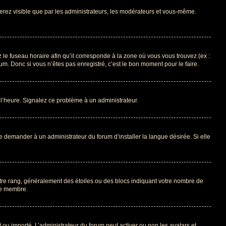
 serez visible que par les administrateurs, les modérateurs et vous-même.
 le fuseau horaire afin qu’il corresponde à la zone où vous vous trouvez (ex :
m. Donc si vous n’êtes pas enregistré, c’est le bon moment pour le faire.
à l’heure. Signalez ce problème à un administrateur.
e demander à un administrateur du forum d’installer la langue désirée. Si elle
otre rang, généralement des étoiles ou des blocs indiquant votre nombre de
ue membre.
nt ou importé. L’administrateur du forum peut activer ou non les avatars et