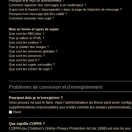
Pourquoi ai-je reçu un avertissement ?
Comment rapporter des messages à un modérateur ?
À quoi sert le bouton « Sauvegarder » dans la page de rédaction de message ?
Pourquoi mon message doit être validé ?
Comment remonter mon sujet ?
Mise en forme et types de sujets
Que sont les BBCodes ?
Puis-je utiliser le HTML ?
Que sont les smileys ?
Puis-je publier des images ?
Que sont les annonces globales ?
Que sont les annonces ?
Que sont les post-it ?
Que sont les sujets verrouillés ?
Que sont les icônes de sujet ?
Problèmes de connexion et d’enregistrement
Pourquoi dois-je m’enregistrer ?
Vous pouvez ne pas le faire, mais l’administrateur du forum peut avoir configu
supplémentaires inaccessibles aux invités comme les avatars personnalisés, l
Haut
Que signifie COPPA ?
COPPA (ou
Children’s Online Privacy Protection Act
de 1998) est une loi aux 