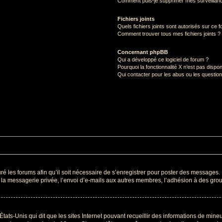
Comment puis-je supprimer mes surveillanc
Fichiers joints
Quels fichiers joints sont autorisés sur ce 
Comment trouver tous mes fichiers joints ?
Concernant phpBB
Qui a développé ce logiciel de forum ?
Pourquoi la fonctionnalité X n’est pas dispon
Qui contacter pour les abus ou les questio
ré les forums afin qu’il soit nécessaire de s’enregistrer pour poster des messages. 
a messagerie privée, l’envoi d’e-mails aux autres membres, l’adhésion à des group
États-Unis qui dit que les sites Internet pouvant recueillir des informations de min