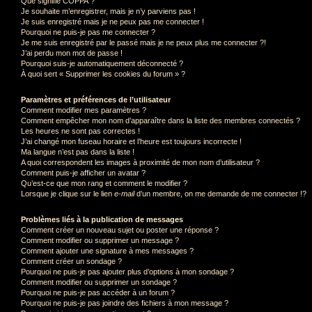
Que signifie COPPA ?
Je souhaite m’enregistrer, mais je n’y parviens pas !
Je suis enregistré mais je ne peux pas me connecter !
Pourquoi ne puis-je pas me connecter ?
Je me suis enregistré par le passé mais je ne peux plus me connecter ?!
J’ai perdu mon mot de passe !
Pourquoi suis-je automatiquement déconnecté ?
À quoi sert « Supprimer les cookies du forum » ?
Paramètres et préférences de l’utilisateur
Comment modifier mes paramètres ?
Comment empêcher mon nom d’apparaître dans la liste des membres connectés ?
Les heures ne sont pas correctes !
J’ai changé mon fuseau horaire et l’heure est toujours incorrecte !
Ma langue n’est pas dans la liste !
A quoi correspondent les images à proximité de mon nom d’utilisateur ?
Comment puis-je afficher un avatar ?
Qu’est-ce que mon rang et comment le modifier ?
Lorsque je clique sur le lien
e-mail
d’un membre, on me demande de me connecter !?
Problèmes liés à la publication de messages
Comment créer un nouveau sujet ou poster une réponse ?
Comment modifier ou supprimer un message ?
Comment ajouter une signature à mes messages ?
Comment créer un sondage ?
Pourquoi ne puis-je pas ajouter plus d’options à mon sondage ?
Comment modifier ou supprimer un sondage ?
Pourquoi ne puis-je pas accéder à un forum ?
Pourquoi ne puis-je pas joindre des fichiers à mon message ?