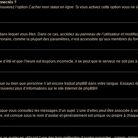
nnectés ?
trouverez l’option
Cacher mon statut en ligne
. Si vous activez cette option vous ne
lui dans lequel vous êtes. Dans ce cas, accédez au
panneau de l’utilisateur
et modifiez
 horaire, comme la plupart des paramètres, n’est accessible qu’aux membres du foru
 d’été et que l’heure est toujours incorrecte, il se peut que le serveur ne soit pas 
langue ou bien que personne n’ait encore traduit phpBB dans votre langue. Essayez d
rouverez plus d’informations sur le site Internet de
phpBB
®.
orsque vous consultez les messages d’un sujet. L’une d’elles peut être associée à v
nde, est connue sous le nom d’avatar et généralement est unique ou propre à chaq
r un avatar en utilisant l’une des trois méthodes d’avatar suivantes : galerie, dista