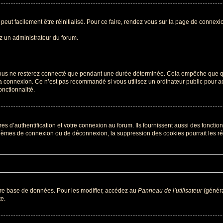
peut facilement être réinitialisé. Pour ce faire, rendez vous sur la page de connexi
ez un administrateur du forum.
ous ne resterez connecté que pendant une durée déterminée. Cela empêche que quel
a connexion. Ce n’est pas recommandé si vous utilisez un ordinateur public pour acc
onctionnalité.
d’authentification et votre connexion au forum. Ils fournissent aussi des fonctionn
oblèmes de connexion ou de déconnexion, la suppression des cookies pourrait les r
tre base de données. Pour les modifier, accédez au
Panneau de l’utilisateur
(généra
e.