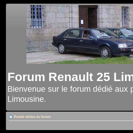
Forum Renault 25 Li
Bienvenue sur le forum dédié aux 
Limousine.
Portail
»
Index du forum