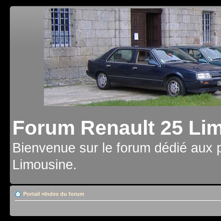
Forum Renault 25 Li
Bienvenue sur le forum dédié aux 
Limousine.
Portail
»
Index du forum