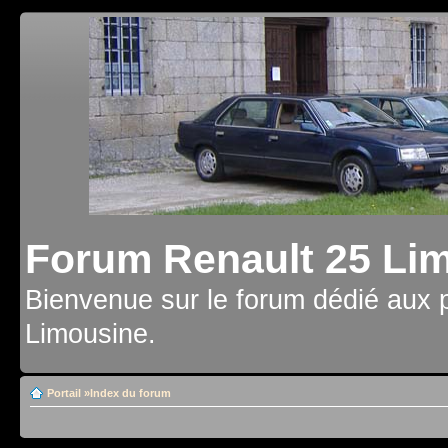
Forum Renault 25 Li
Bienvenue sur le forum dédié aux 
Limousine.
Portail
»
Index du forum