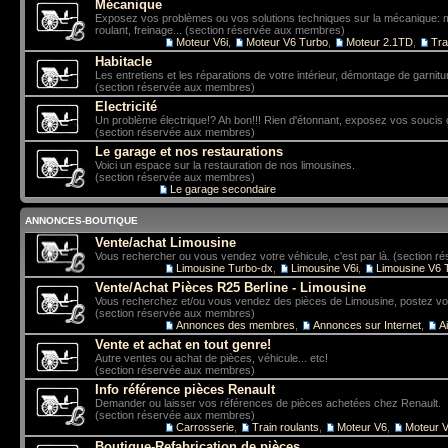
Mécanique
Exposez vos problèmes ou vos solutions techniques sur la mécanique: mo
roulant, freinage... (section réservée aux membres)
Sous-forums:
Moteur V6i
,
Moteur V6 Turbo
,
Moteur 2.1TD
,
Tra
Habitacle
Les entretiens et les réparations de votre intérieur, démontage de garniture
(section réservée aux membres)
Electricité
Un problème électrique!? Ah bon!!! Rien d'étonnant, exposez vos soucis 
(section réservée aux membres)
Le garage et nos restaurations
Voici un espace sur la restauration de nos limousines.
(section réservée aux membres)
Sous-forum:
Le garage secondaire
ANNONCES-BOUTIQUE
Vente/achat Limousine
Vous rechercher ou vous vendez votre véhicule, c'est par là. (section 
Sous-forums:
Limousine Turbo-dx
,
Limousine V6i
,
Limousine V6 
Vente/Achat Pièces R25 Berline - Limousine
Vous recherchez et/ou vous vendez des pièces de Limousine, postez vo
(section réservée aux membres)
Sous-forums:
Annonces des membres
,
Annonces sur Internet
,
A
Vente et achat en tout genre!
Autre ventes ou achat de pièces, véhicule... etc!
(section réservée aux membres)
Info référence pièces Renault
Demander ou laisser vos références de pièces achetées chez Renault.
(section réservée aux membres)
Sous-forums:
Carrosserie
,
Train roulants
,
Moteur V6
,
Moteur V
Boutique-Refabrication de pièces