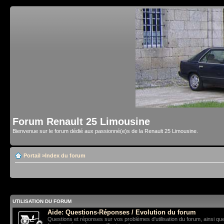
Forum Renault 25 Limousine
Bienvenue sur le forum dédié aux passionné(e)s de la Renault 25 Limousine.
Portail
»
Index du forum
UTILISATION DU FORUM
Aide: Questions-Réponses / Evolution du forum
Questions et réponses sur vos problèmes d'utilisation du forum, ainsi qu