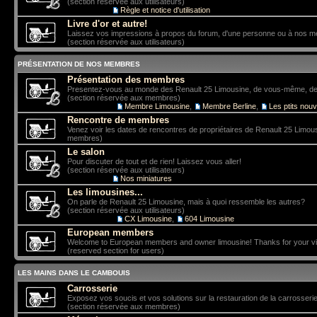
(section réservée aux utilisateurs)
Sous-forum:
Règle et notice d'utilisation
Livre d'or et autre!
Laissez vos impressions à propos du forum, d'une personne ou à nos 
(section réservée aux utilisateurs)
PRÉSENTATION DE NOS MEMBRES
Présentation des membres
Presentez-vous au monde des Renault 25 Limousine, de vous-même, de vo
(section réservée aux membres)
Sous-forums:
Membre Limousine
,
Membre Berline
,
Les ptits nou
Rencontre de membres
Venez voir les dates de rencontres de propriétaires de Renault 25 Limou
membres)
Le salon
Pour discuter de tout et de rien! Laissez vous aller!
(section réservée aux utilisateurs)
Sous-forum:
Nos miniatures
Les limousines...
On parle de Renault 25 Limousine, mais à quoi ressemble les autres?
(section réservée aux utilisateurs)
Sous-forums:
CX Limousine
,
604 Limousine
European members
Welcome to European members and owner limousine! Thanks for your vis
(reserved section for users)
LES MAINS DANS LE CAMBOUIS
Carrosserie
Exposez vos soucis et vos solutions sur la restauration de la carrosserie
(section réservée aux membres)