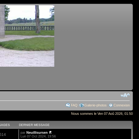
FAQ
Galerie-photos
Connexion
Nous sommes le Ven 07 Aoû 2026, 01:50
SAGES
DERNIER MESSAGE
par
Neuillisursen
614
Lun 07 Oct 2024, 19:56