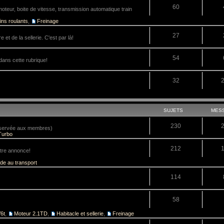
60
teur, boite de vitesse, transmission automatique train
ins roulants
,
Freinage
27
 et de la sellerie. C'est par là!
54
dans cette rubrique!
32
SUJETS
MES
230
réservée aux membres)
Turbo
212
tre annonce!
ide au transport
114
58
6t
,
Moteur 2.1TD
,
Habitacle et sellerie
,
Freinage