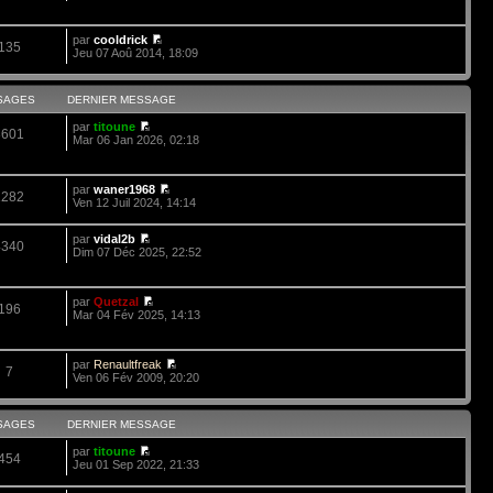
par
cooldrick
135
Jeu 07 Aoû 2014, 18:09
SAGES
DERNIER MESSAGE
par
titoune
3601
Mar 06 Jan 2026, 02:18
par
waner1968
1282
Ven 12 Juil 2024, 14:14
par
vidal2b
4340
Dim 07 Déc 2025, 22:52
par
Quetzal
196
Mar 04 Fév 2025, 14:13
par
Renaultfreak
7
Ven 06 Fév 2009, 20:20
SAGES
DERNIER MESSAGE
par
titoune
454
Jeu 01 Sep 2022, 21:33