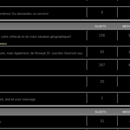
9
membres! Ou demandez un service!
SUJETS
MES
156
tre véhicule et de votre situation géographique!!
veaux
55
sine, mais également, de Renault 25. (section réservée aux
267
20
2
it, and let your message.
SUJETS
MES
31
!