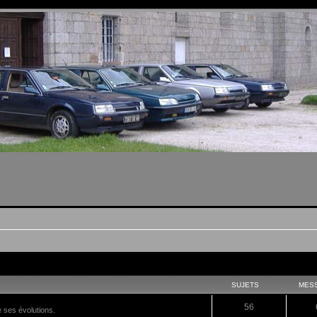
SUJETS
MES
56
e ses évolutions.