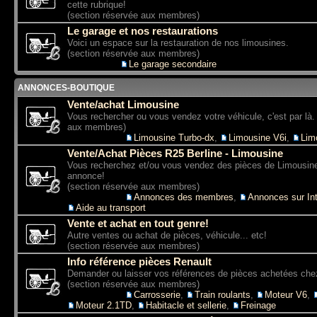
cette rubrique!
(section réservée aux membres)
Le garage et nos restaurations
Voici un espace sur la restauration de nos limousines.
(section réservée aux membres)
Sous-forum:
Le garage secondaire
ANNONCES-BOUTIQUE
Vente/achat Limousine
Vous rechercher ou vous vendez votre véhicule, c'est par là.
aux membres)
Sous-forums:
Limousine Turbo-dx
,
Limousine V6i
,
Lim
Vente/Achat Pièces R25 Berline - Limousine
Vous recherchez et/ou vous vendez des pièces de Limousine
annonce!
(section réservée aux membres)
Sous-forums:
Annonces des membres
,
Annonces sur Int
Aide au transport
Vente et achat en tout genre!
Autre ventes ou achat de pièces, véhicule... etc!
(section réservée aux membres)
Info référence pièces Renault
Demander ou laisser vos références de pièces achetées che
(section réservée aux membres)
Sous-forums:
Carrosserie
,
Train roulants
,
Moteur V6
,
Moteur 2.1TD
,
Habitacle et sellerie
,
Freinage