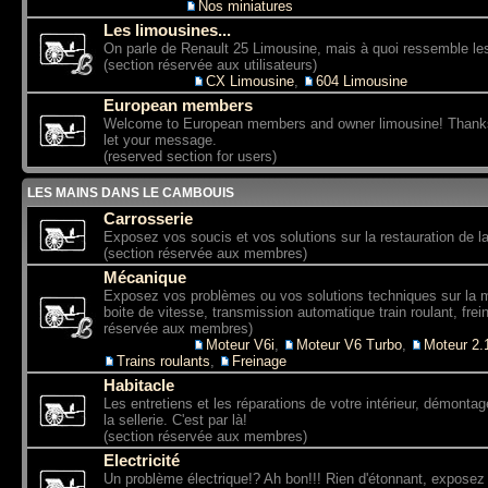
Sous-forum:
Nos miniatures
Les limousines...
On parle de Renault 25 Limousine, mais à quoi ressemble le
(section réservée aux utilisateurs)
Sous-forums:
CX Limousine
,
604 Limousine
European members
Welcome to European members and owner limousine! Thanks f
let your message.
(reserved section for users)
LES MAINS DANS LE CAMBOUIS
Carrosserie
Exposez vos soucis et vos solutions sur la restauration de la
(section réservée aux membres)
Mécanique
Exposez vos problèmes ou vos solutions techniques sur la 
boite de vitesse, transmission automatique train roulant, frein
réservée aux membres)
Sous-forums:
Moteur V6i
,
Moteur V6 Turbo
,
Moteur 2
Trains roulants
,
Freinage
Habitacle
Les entretiens et les réparations de votre intérieur, démontag
la sellerie. C'est par là!
(section réservée aux membres)
Electricité
Un problème électrique!? Ah bon!!! Rien d'étonnant, expose