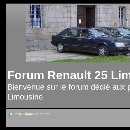
Forum Renault 25 Li
Bienvenue sur le forum dédié aux 
Limousine.
Portail
»
Index du forum