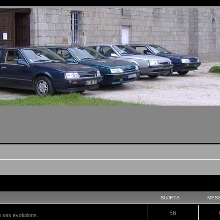
SUJETS
MES
56
e ses évolutions.