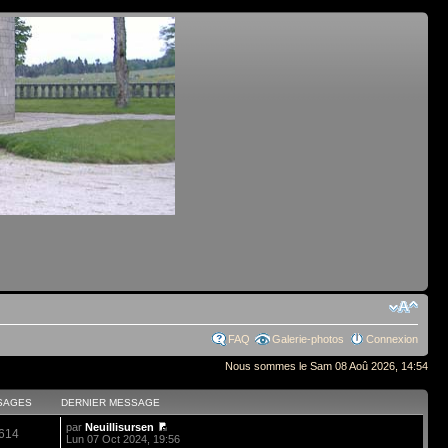
FAQ
Galerie-photos
Connexion
Nous sommes le Sam 08 Aoû 2026, 14:54
SAGES
DERNIER MESSAGE
par
Neuillisursen
614
Lun 07 Oct 2024, 19:56