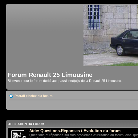
Forum Renault 25 Limousine
Bienvenue sur le forum dédié aux passionné(e)s de la Renault 25 Limousine.
Portail
»
Index du forum
UTILISATION DU FORUM
Aide: Questions-Réponses / Evolution du forum
Questions et réponses sur vos problèmes d'utilisation du forum, ainsi qu