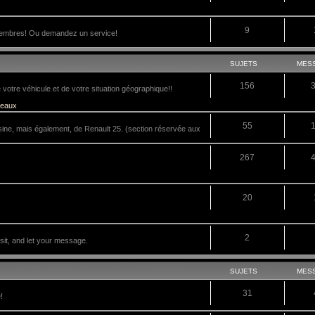
9
membres! Ou demandez un service!
SUJETS
MES
156
tre véhicule et de votre situation géographique!!
veaux
55
sine, mais également, de Renault 25. (section réservée aux
267
20
2
it, and let your message.
SUJETS
MES
31
!