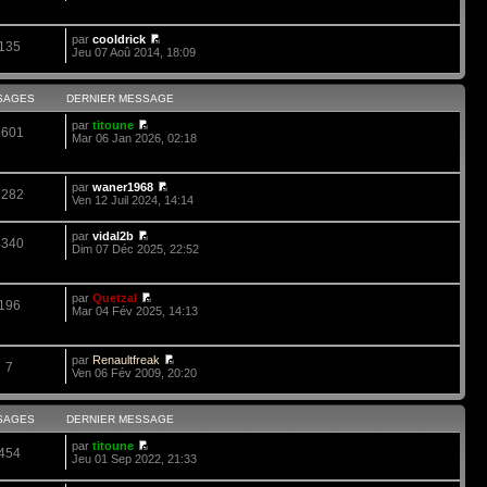
par
cooldrick
135
Jeu 07 Aoû 2014, 18:09
SAGES
DERNIER MESSAGE
par
titoune
3601
Mar 06 Jan 2026, 02:18
par
waner1968
1282
Ven 12 Juil 2024, 14:14
par
vidal2b
4340
Dim 07 Déc 2025, 22:52
par
Quetzal
196
Mar 04 Fév 2025, 14:13
par
Renaultfreak
7
Ven 06 Fév 2009, 20:20
SAGES
DERNIER MESSAGE
par
titoune
454
Jeu 01 Sep 2022, 21:33