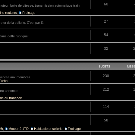
60
teur, boite de vitesse, transmission automatique train
ins roulants
,
Freinage
27
 et de la sellerie. C'est par là!
54
dans cette rubrique!
32
SUJETS
MES
230
réservée aux membres)
Turbo
212
tre annonce!
ide au transport
114
58
6t
,
Moteur 2.1TD
,
Habitacle et sellerie
,
Freinage