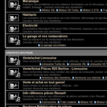
Mécanique
Exposez vos problèmes ou vos solutions techniques sur la mécanique: mo
roulant, freinage... (section réservée aux membres)
Sous-forums:
Moteur V6i
,
Moteur V6 Turbo
,
Moteur 2.1TD
,
Tra
Habitacle
Les entretiens et les réparations de votre intérieur, démontage de garniture
(section réservée aux membres)
Electricité
Un problème électrique!? Ah bon!!! Rien d'étonnant, exposez vos soucis 
(section réservée aux membres)
Le garage et nos restaurations
Voici un espace sur la restauration de nos limousines.
(section réservée aux membres)
Sous-forum:
Le garage secondaire
ANNONCES-BOUTIQUE
Vente/achat Limousine
Vous rechercher ou vous vendez votre véhicule, c'est par là. (section 
Sous-forums:
Limousine Turbo-dx
,
Limousine V6i
,
Limousine V6 
Vente/Achat Pièces R25 Berline - Limousine
Vous recherchez et/ou vous vendez des pièces de Limousine, postez vo
(section réservée aux membres)
Sous-forums:
Annonces des membres
,
Annonces sur Internet
,
A
Vente et achat en tout genre!
Autre ventes ou achat de pièces, véhicule... etc!
(section réservée aux membres)
Info référence pièces Renault
Demander ou laisser vos références de pièces achetées chez Renault.
(section réservée aux membres)
Sous-forums:
Carrosserie
,
Train roulants
,
Moteur V6
,
Moteur V
Boutique-Refabrication de pièces