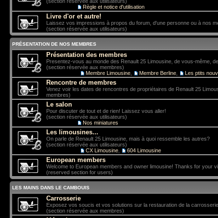
(section réservée aux utilisateurs)
Sous-forum:
Règle et notice d'utilisation
Livre d'or et autre!
Laissez vos impressions à propos du forum, d'une personne ou à nos 
(section réservée aux utilisateurs)
PRÉSENTATION DE NOS MEMBRES
Présentation des membres
Presentez-vous au monde des Renault 25 Limousine, de vous-même, de vo
(section réservée aux membres)
Sous-forums:
Membre Limousine
,
Membre Berline
,
Les ptits nou
Rencontre de membres
Venez voir les dates de rencontres de propriétaires de Renault 25 Limou
membres)
Le salon
Pour discuter de tout et de rien! Laissez vous aller!
(section réservée aux utilisateurs)
Sous-forum:
Nos miniatures
Les limousines...
On parle de Renault 25 Limousine, mais à quoi ressemble les autres?
(section réservée aux utilisateurs)
Sous-forums:
CX Limousine
,
604 Limousine
European members
Welcome to European members and owner limousine! Thanks for your vis
(reserved section for users)
LES MAINS DANS LE CAMBOUIS
Carrosserie
Exposez vos soucis et vos solutions sur la restauration de la carrosserie
(section réservée aux membres)