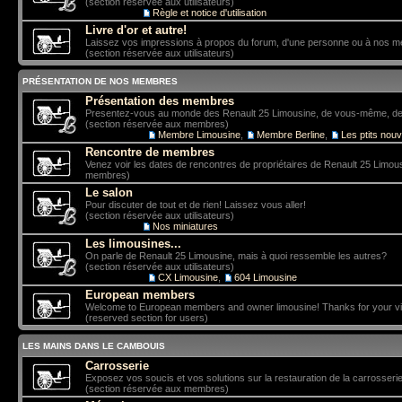
(section réservée aux utilisateurs)
Sous-forum:
Règle et notice d'utilisation
Livre d'or et autre!
Laissez vos impressions à propos du forum, d'une personne ou à nos 
(section réservée aux utilisateurs)
PRÉSENTATION DE NOS MEMBRES
Présentation des membres
Presentez-vous au monde des Renault 25 Limousine, de vous-même, de vo
(section réservée aux membres)
Sous-forums:
Membre Limousine
,
Membre Berline
,
Les ptits nou
Rencontre de membres
Venez voir les dates de rencontres de propriétaires de Renault 25 Limou
membres)
Le salon
Pour discuter de tout et de rien! Laissez vous aller!
(section réservée aux utilisateurs)
Sous-forum:
Nos miniatures
Les limousines...
On parle de Renault 25 Limousine, mais à quoi ressemble les autres?
(section réservée aux utilisateurs)
Sous-forums:
CX Limousine
,
604 Limousine
European members
Welcome to European members and owner limousine! Thanks for your vis
(reserved section for users)
LES MAINS DANS LE CAMBOUIS
Carrosserie
Exposez vos soucis et vos solutions sur la restauration de la carrosserie
(section réservée aux membres)