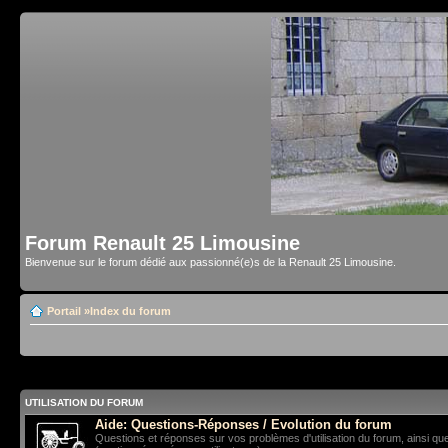
Forum Renault 25 Limousine
Bienvenue sur le forum dédié aux passionné(e)s de la Renault 25 Limousine.
Portail
»
Index du forum
UTILISATION DU FORUM
Aide: Questions-Réponses / Evolution du forum
Questions et réponses sur vos problèmes d'utilisation du forum, ainsi qu