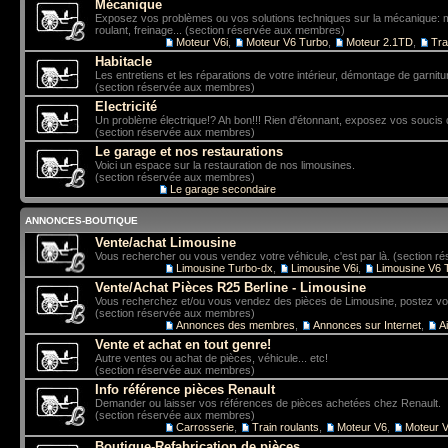
Mécanique
Exposez vos problèmes ou vos solutions techniques sur la mécanique: mo
roulant, freinage... (section réservée aux membres)
Sous-forums:
Moteur V6i
,
Moteur V6 Turbo
,
Moteur 2.1TD
,
Tra
Habitacle
Les entretiens et les réparations de votre intérieur, démontage de garniture
(section réservée aux membres)
Electricité
Un problème électrique!? Ah bon!!! Rien d'étonnant, exposez vos soucis 
(section réservée aux membres)
Le garage et nos restaurations
Voici un espace sur la restauration de nos limousines.
(section réservée aux membres)
Sous-forum:
Le garage secondaire
ANNONCES-BOUTIQUE
Vente/achat Limousine
Vous rechercher ou vous vendez votre véhicule, c'est par là. (section 
Sous-forums:
Limousine Turbo-dx
,
Limousine V6i
,
Limousine V6 
Vente/Achat Pièces R25 Berline - Limousine
Vous recherchez et/ou vous vendez des pièces de Limousine, postez vo
(section réservée aux membres)
Sous-forums:
Annonces des membres
,
Annonces sur Internet
,
A
Vente et achat en tout genre!
Autre ventes ou achat de pièces, véhicule... etc!
(section réservée aux membres)
Info référence pièces Renault
Demander ou laisser vos références de pièces achetées chez Renault.
(section réservée aux membres)
Sous-forums:
Carrosserie
,
Train roulants
,
Moteur V6
,
Moteur V
Boutique-Refabrication de pièces