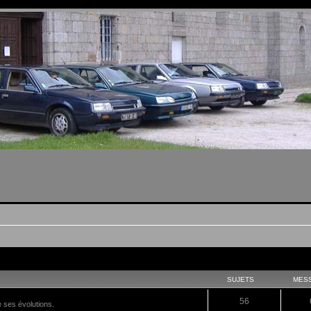
SUJETS
MES
56
e ses évolutions.