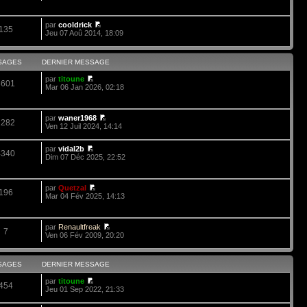
par
cooldrick
135
Jeu 07 Aoû 2014, 18:09
SAGES
DERNIER MESSAGE
par
titoune
3601
Mar 06 Jan 2026, 02:18
par
waner1968
1282
Ven 12 Juil 2024, 14:14
par
vidal2b
4340
Dim 07 Déc 2025, 22:52
par
Quetzal
196
Mar 04 Fév 2025, 14:13
par
Renaultfreak
7
Ven 06 Fév 2009, 20:20
SAGES
DERNIER MESSAGE
par
titoune
454
Jeu 01 Sep 2022, 21:33