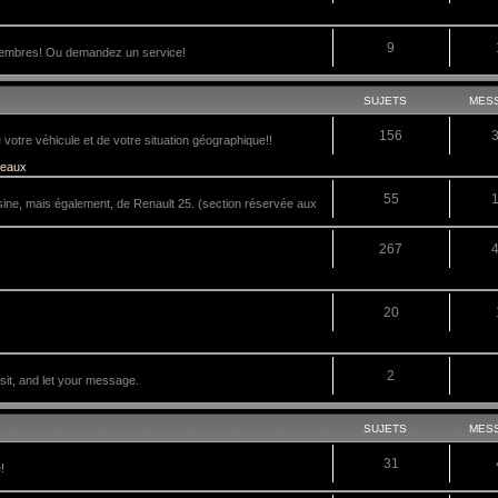
9
membres! Ou demandez un service!
SUJETS
MES
156
tre véhicule et de votre situation géographique!!
veaux
55
sine, mais également, de Renault 25. (section réservée aux
267
20
2
it, and let your message.
SUJETS
MES
31
!