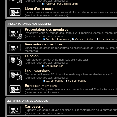
(section réservée aux utilisateurs)
Sous-forum:
Règle et notice d'utilisation
Livre d'or et autre!
Laissez vos impressions à propos du forum, d'une personne ou à nos 
(section réservée aux utilisateurs)
PRÉSENTATION DE NOS MEMBRES
Présentation des membres
Presentez-vous au monde des Renault 25 Limousine, de vous-même, de vo
(section réservée aux membres)
Sous-forums:
Membre Limousine
,
Membre Berline
,
Les ptits nou
Rencontre de membres
Venez voir les dates de rencontres de propriétaires de Renault 25 Limou
membres)
Le salon
Pour discuter de tout et de rien! Laissez vous aller!
(section réservée aux utilisateurs)
Sous-forum:
Nos miniatures
Les limousines...
On parle de Renault 25 Limousine, mais à quoi ressemble les autres?
(section réservée aux utilisateurs)
Sous-forums:
CX Limousine
,
604 Limousine
European members
Welcome to European members and owner limousine! Thanks for your vis
(reserved section for users)
LES MAINS DANS LE CAMBOUIS
Carrosserie
Exposez vos soucis et vos solutions sur la restauration de la carrosserie
(section réservée aux membres)