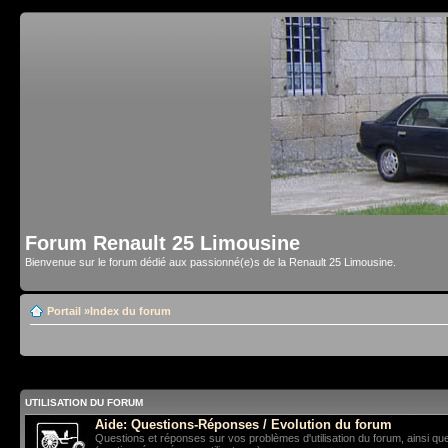
Forum Renault 25 Limousine
Bienvenue sur le forum dédié aux passionné(e)s de la Renault 25 Limousine.
Portail
»
Index du forum
UTILISATION DU FORUM
Aide: Questions-Réponses / Evolution du forum
Questions et réponses sur vos problèmes d'utilisation du forum, ainsi qu