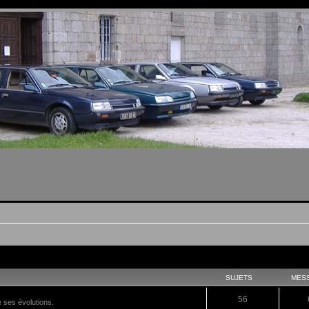
SUJETS
MES
56
e ses évolutions.