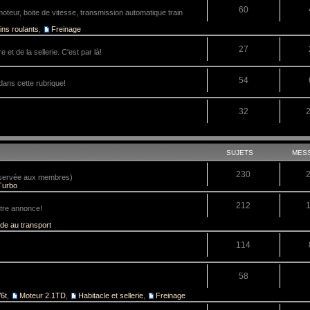
60
teur, boite de vitesse, transmission automatique train
ins roulants
,
Freinage
27
 et de la sellerie. C'est par là!
54
dans cette rubrique!
32
SUJETS
MES
230
réservée aux membres)
Turbo
212
tre annonce!
ide au transport
114
58
6t
,
Moteur 2.1TD
,
Habitacle et sellerie
,
Freinage