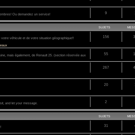
9
membres! Ou demandez un service!
SUJETS
MES
156
tre véhicule et de votre situation géographique!!
veaux
55
sine, mais également, de Renault 25. (section réservée aux
267
20
2
it, and let your message.
SUJETS
MES
31
!