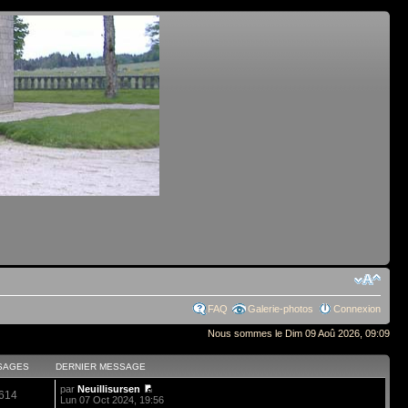
FAQ
Galerie-photos
Connexion
Nous sommes le Dim 09 Aoû 2026, 09:09
SAGES
DERNIER MESSAGE
par
Neuillisursen
614
Lun 07 Oct 2024, 19:56