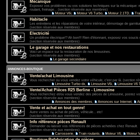
Mécanique
Exposez vos problèmes ou vos solutions techniques sur la mécanique: mo
roulant, freinage... (section réservée aux membres)
Sous-forums:
Moteur V6i
,
Moteur V6 Turbo
,
Moteur 2.1TD
,
Tra
Habitacle
Les entretiens et les réparations de votre intérieur, démontage de garniture
(section réservée aux membres)
Electricité
Un problème électrique!? Ah bon!!! Rien d'étonnant, exposez vos soucis 
(section réservée aux membres)
Le garage et nos restaurations
Voici un espace sur la restauration de nos limousines.
(section réservée aux membres)
Sous-forum:
Le garage secondaire
ANNONCES-BOUTIQUE
Vente/achat Limousine
Vous rechercher ou vous vendez votre véhicule, c'est par là. (section 
Sous-forums:
Limousine Turbo-dx
,
Limousine V6i
,
Limousine V6 
Vente/Achat Pièces R25 Berline - Limousine
Vous recherchez et/ou vous vendez des pièces de Limousine, postez vo
(section réservée aux membres)
Sous-forums:
Annonces des membres
,
Annonces sur Internet
,
A
Vente et achat en tout genre!
Autre ventes ou achat de pièces, véhicule... etc!
(section réservée aux membres)
Info référence pièces Renault
Demander ou laisser vos références de pièces achetées chez Renault.
(section réservée aux membres)
Sous-forums:
Carrosserie
,
Train roulants
,
Moteur V6
,
Moteur V
Boutique-Refabrication de pièces