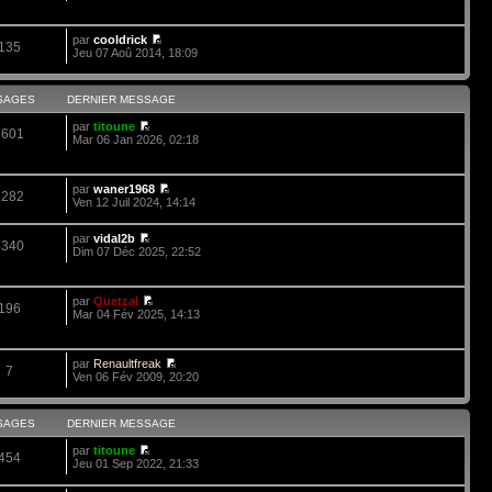
par
cooldrick
135
Jeu 07 Aoû 2014, 18:09
SAGES
DERNIER MESSAGE
par
titoune
3601
Mar 06 Jan 2026, 02:18
par
waner1968
1282
Ven 12 Juil 2024, 14:14
par
vidal2b
4340
Dim 07 Déc 2025, 22:52
par
Quetzal
196
Mar 04 Fév 2025, 14:13
par
Renaultfreak
7
Ven 06 Fév 2009, 20:20
SAGES
DERNIER MESSAGE
par
titoune
454
Jeu 01 Sep 2022, 21:33