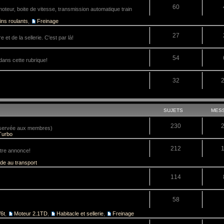
60
teur, boite de vitesse, transmission automatique train
ins roulants
,
Freinage
27
 et de la sellerie. C'est par là!
54
dans cette rubrique!
32
SUJETS
MES
230
réservée aux membres)
Turbo
212
tre annonce!
ide au transport
114
58
6t
,
Moteur 2.1TD
,
Habitacle et sellerie
,
Freinage