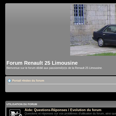
Forum Renault 25 Limousine
Bienvenue sur le forum dédié aux passionné(e)s de la Renault 25 Limousine.
Portail
»
Index du forum
UTILISATION DU FORUM
Aide: Questions-Réponses / Evolution du forum
Questions et réponses sur vos problèmes d'utilisation du forum, ainsi qu