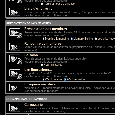
(section réservée aux utilisateurs)
Sous-forum:
Règle et notice d'utilisation
Livre d'or et autre!
Laissez vos impressions à propos du forum, d'une personne ou à nos 
(section réservée aux utilisateurs)
PRÉSENTATION DE NOS MEMBRES
Présentation des membres
Presentez-vous au monde des Renault 25 Limousine, de vous-même, de vo
(section réservée aux membres)
Sous-forums:
Membre Limousine
,
Membre Berline
,
Les ptits nou
Rencontre de membres
Venez voir les dates de rencontres de propriétaires de Renault 25 Limou
membres)
Le salon
Pour discuter de tout et de rien! Laissez vous aller!
(section réservée aux utilisateurs)
Sous-forum:
Nos miniatures
Les limousines...
On parle de Renault 25 Limousine, mais à quoi ressemble les autres?
(section réservée aux utilisateurs)
Sous-forums:
CX Limousine
,
604 Limousine
European members
Welcome to European members and owner limousine! Thanks for your vis
(reserved section for users)
LES MAINS DANS LE CAMBOUIS
Carrosserie
Exposez vos soucis et vos solutions sur la restauration de la carrosserie
(section réservée aux membres)