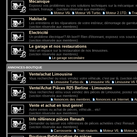
Mécanique
Exposez vos problèmes ou vos solutions techniques sur la mécanique: mo
roulant, freinage... (section réservée aux membres)
Sous-forums:
Moteur V6i
,
Moteur V6 Turbo
,
Moteur 2.1TD
,
Tra
Habitacle
Les entretiens et les réparations de votre intérieur, démontage de garniture
(section réservée aux membres)
Electricité
Un problème électrique!? Ah bon!!! Rien d'étonnant, exposez vos soucis 
(section réservée aux membres)
Le garage et nos restaurations
Voici un espace sur la restauration de nos limousines.
(section réservée aux membres)
Sous-forum:
Le garage secondaire
ANNONCES-BOUTIQUE
Vente/achat Limousine
Vous rechercher ou vous vendez votre véhicule, c'est par là. (section 
Sous-forums:
Limousine Turbo-dx
,
Limousine V6i
,
Limousine V6 
Vente/Achat Pièces R25 Berline - Limousine
Vous recherchez et/ou vous vendez des pièces de Limousine, postez vo
(section réservée aux membres)
Sous-forums:
Annonces des membres
,
Annonces sur Internet
,
A
Vente et achat en tout genre!
Autre ventes ou achat de pièces, véhicule... etc!
(section réservée aux membres)
Info référence pièces Renault
Demander ou laisser vos références de pièces achetées chez Renault.
(section réservée aux membres)
Sous-forums:
Carrosserie
,
Train roulants
,
Moteur V6
,
Moteur V
Boutique-Refabrication de pièces