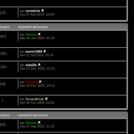
par
cooldrick
135
Jeu 07 Aoû 2014, 18:09
SAGES
DERNIER MESSAGE
par
titoune
3601
Mar 06 Jan 2026, 02:18
par
waner1968
1282
Ven 12 Juil 2024, 14:14
par
vidal2b
4340
Dim 07 Déc 2025, 22:52
par
Quetzal
196
Mar 04 Fév 2025, 14:13
par
Renaultfreak
7
Ven 06 Fév 2009, 20:20
SAGES
DERNIER MESSAGE
par
titoune
454
Jeu 01 Sep 2022, 21:33