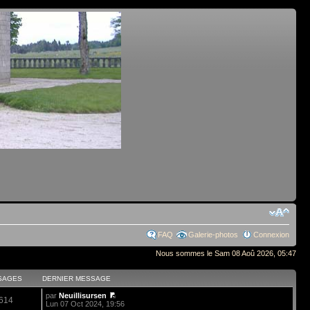
FAQ
Galerie-photos
Connexion
Nous sommes le Sam 08 Aoû 2026, 05:47
SAGES
DERNIER MESSAGE
par
Neuillisursen
614
Lun 07 Oct 2024, 19:56