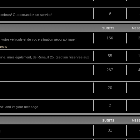
9
membres! Ou demandez un service!
SUJETS
MES
156
tre véhicule et de votre situation géographique!!
veaux
55
sine, mais également, de Renault 25. (section réservée aux
267
20
2
it, and let your message.
SUJETS
MES
31
!