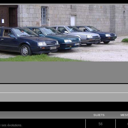
SUJETS
MES
56
e ses évolutions.