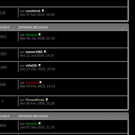
par
cooldrick
135
Jeu 07 Aoû 2014, 18:09
SAGES
DERNIER MESSAGE
par
titoune
3601
Mar 06 Jan 2026, 02:18
par
waner1968
1282
Ven 12 Juil 2024, 14:14
par
vidal2b
4340
Dim 07 Déc 2025, 22:52
par
Quetzal
196
Mar 04 Fév 2025, 14:13
par
Renaultfreak
7
Ven 06 Fév 2009, 20:20
SAGES
DERNIER MESSAGE
par
titoune
454
Jeu 01 Sep 2022, 21:33