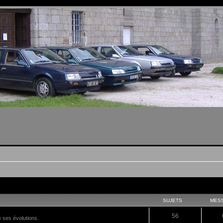
SUJETS
MES
56
e ses évolutions.