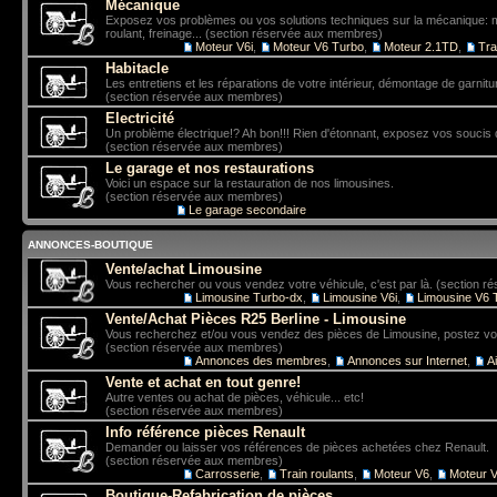
Mécanique
Exposez vos problèmes ou vos solutions techniques sur la mécanique: mo
roulant, freinage... (section réservée aux membres)
Sous-forums:
Moteur V6i
,
Moteur V6 Turbo
,
Moteur 2.1TD
,
Tra
Habitacle
Les entretiens et les réparations de votre intérieur, démontage de garniture
(section réservée aux membres)
Electricité
Un problème électrique!? Ah bon!!! Rien d'étonnant, exposez vos soucis 
(section réservée aux membres)
Le garage et nos restaurations
Voici un espace sur la restauration de nos limousines.
(section réservée aux membres)
Sous-forum:
Le garage secondaire
ANNONCES-BOUTIQUE
Vente/achat Limousine
Vous rechercher ou vous vendez votre véhicule, c'est par là. (section 
Sous-forums:
Limousine Turbo-dx
,
Limousine V6i
,
Limousine V6 
Vente/Achat Pièces R25 Berline - Limousine
Vous recherchez et/ou vous vendez des pièces de Limousine, postez vo
(section réservée aux membres)
Sous-forums:
Annonces des membres
,
Annonces sur Internet
,
A
Vente et achat en tout genre!
Autre ventes ou achat de pièces, véhicule... etc!
(section réservée aux membres)
Info référence pièces Renault
Demander ou laisser vos références de pièces achetées chez Renault.
(section réservée aux membres)
Sous-forums:
Carrosserie
,
Train roulants
,
Moteur V6
,
Moteur V
Boutique-Refabrication de pièces