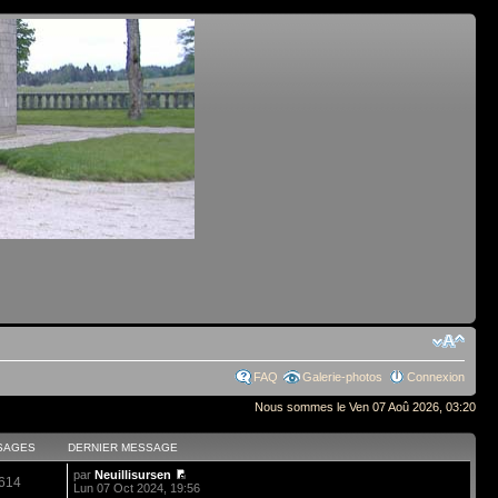
FAQ
Galerie-photos
Connexion
Nous sommes le Ven 07 Aoû 2026, 03:20
SAGES
DERNIER MESSAGE
par
Neuillisursen
614
Lun 07 Oct 2024, 19:56