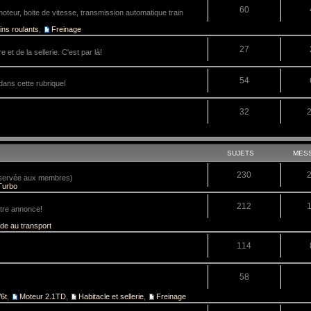
60
teur, boite de vitesse, transmission automatique train
ins roulants
,
Freinage
27
 et de la sellerie. C'est par là!
54
dans cette rubrique!
32
SUJETS
MES
230
réservée aux membres)
Turbo
212
tre annonce!
ide au transport
114
58
6t
,
Moteur 2.1TD
,
Habitacle et sellerie
,
Freinage