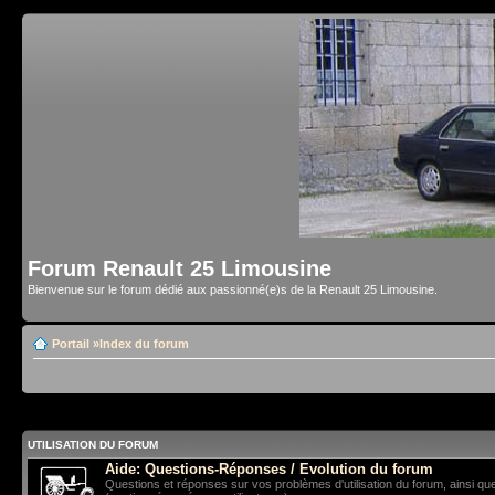
Forum Renault 25 Limousine
Bienvenue sur le forum dédié aux passionné(e)s de la Renault 25 Limousine.
Portail
»
Index du forum
UTILISATION DU FORUM
Aide: Questions-Réponses / Evolution du forum
Questions et réponses sur vos problèmes d'utilisation du forum, ainsi qu