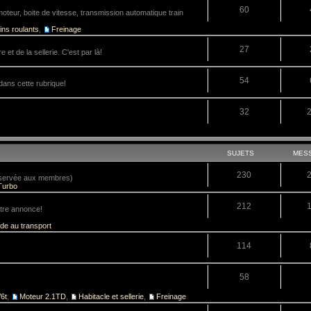
60
teur, boite de vitesse, transmission automatique train
ins roulants
,
Freinage
27
 et de la sellerie. C'est par là!
54
dans cette rubrique!
32
SUJETS
MES
230
réservée aux membres)
Turbo
212
tre annonce!
ide au transport
114
58
6t
,
Moteur 2.1TD
,
Habitacle et sellerie
,
Freinage