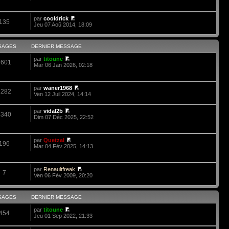
par
cooldrick
135
Jeu 07 Aoû 2014, 18:09
SAGES
DERNIER MESSAGE
par
titoune
3601
Mar 06 Jan 2026, 02:18
par
waner1968
1282
Ven 12 Juil 2024, 14:14
par
vidal2b
4340
Dim 07 Déc 2025, 22:52
par
Quetzal
196
Mar 04 Fév 2025, 14:13
par
Renaultfreak
7
Ven 06 Fév 2009, 20:20
SAGES
DERNIER MESSAGE
par
titoune
454
Jeu 01 Sep 2022, 21:33