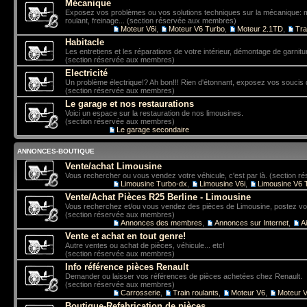
Mécanique
Exposez vos problèmes ou vos solutions techniques sur la mécanique: mo
roulant, freinage... (section réservée aux membres)
Sous-forums:
Moteur V6i
,
Moteur V6 Turbo
,
Moteur 2.1TD
,
Tra
Habitacle
Les entretiens et les réparations de votre intérieur, démontage de garniture
(section réservée aux membres)
Electricité
Un problème électrique!? Ah bon!!! Rien d'étonnant, exposez vos soucis 
(section réservée aux membres)
Le garage et nos restaurations
Voici un espace sur la restauration de nos limousines.
(section réservée aux membres)
Sous-forum:
Le garage secondaire
ANNONCES-BOUTIQUE
Vente/achat Limousine
Vous rechercher ou vous vendez votre véhicule, c'est par là. (section 
Sous-forums:
Limousine Turbo-dx
,
Limousine V6i
,
Limousine V6 
Vente/Achat Pièces R25 Berline - Limousine
Vous recherchez et/ou vous vendez des pièces de Limousine, postez vo
(section réservée aux membres)
Sous-forums:
Annonces des membres
,
Annonces sur Internet
,
A
Vente et achat en tout genre!
Autre ventes ou achat de pièces, véhicule... etc!
(section réservée aux membres)
Info référence pièces Renault
Demander ou laisser vos références de pièces achetées chez Renault.
(section réservée aux membres)
Sous-forums:
Carrosserie
,
Train roulants
,
Moteur V6
,
Moteur V
Boutique-Refabrication de pièces