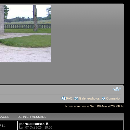
FAQ
Galerie-photos
Connexion
Nous sommes le Sam 08 Aoû 2026, 06:46
SAGES
DERNIER MESSAGE
par
Neuillisursen
614
Lun 07 Oct 2024, 19:56