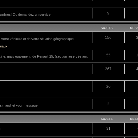
9
membres! Ou demandez un service!
SUJETS
MES
156
tre véhicule et de votre situation géographique!!
veaux
55
sine, mais également, de Renault 25. (section réservée aux
267
20
2
it, and let your message.
SUJETS
MES
31
!