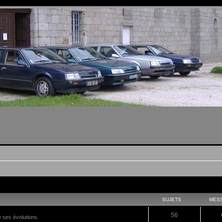
SUJETS
MES
56
e ses évolutions.