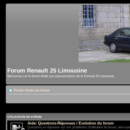
Forum Renault 25 Limousine
Bienvenue sur le forum dédié aux passionné(e)s de la Renault 25 Limousine.
Portail
»
Index du forum
UTILISATION DU FORUM
Aide: Questions-Réponses / Evolution du forum
Questions et réponses sur vos problèmes d'utilisation du forum, ainsi qu