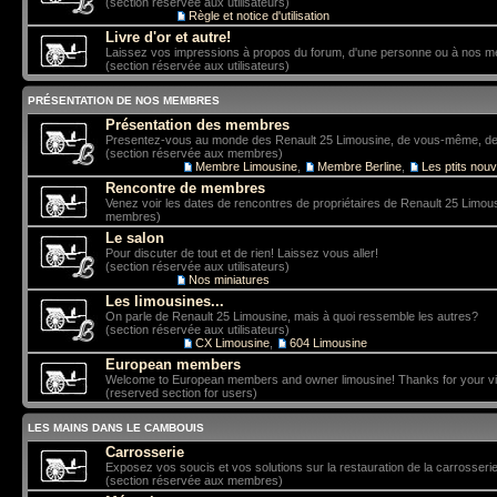
(section réservée aux utilisateurs)
Sous-forum:
Règle et notice d'utilisation
Livre d'or et autre!
Laissez vos impressions à propos du forum, d'une personne ou à nos 
(section réservée aux utilisateurs)
PRÉSENTATION DE NOS MEMBRES
Présentation des membres
Presentez-vous au monde des Renault 25 Limousine, de vous-même, de vo
(section réservée aux membres)
Sous-forums:
Membre Limousine
,
Membre Berline
,
Les ptits nou
Rencontre de membres
Venez voir les dates de rencontres de propriétaires de Renault 25 Limou
membres)
Le salon
Pour discuter de tout et de rien! Laissez vous aller!
(section réservée aux utilisateurs)
Sous-forum:
Nos miniatures
Les limousines...
On parle de Renault 25 Limousine, mais à quoi ressemble les autres?
(section réservée aux utilisateurs)
Sous-forums:
CX Limousine
,
604 Limousine
European members
Welcome to European members and owner limousine! Thanks for your vis
(reserved section for users)
LES MAINS DANS LE CAMBOUIS
Carrosserie
Exposez vos soucis et vos solutions sur la restauration de la carrosserie
(section réservée aux membres)