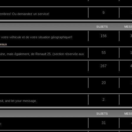
9
membres! Ou demandez un service!
SUJETS
MES
156
tre véhicule et de votre situation géographique!!
veaux
55
sine, mais également, de Renault 25. (section réservée aux
267
20
2
it, and let your message.
SUJETS
MES
31
!