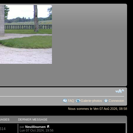
FAQ
Galerie-photos
Connexion
Nous sommes le Ven 07 Aoû 2026, 08:58
SAGES
DERNIER MESSAGE
par
Neuillisursen
614
Lun 07 Oct 2024, 19:56