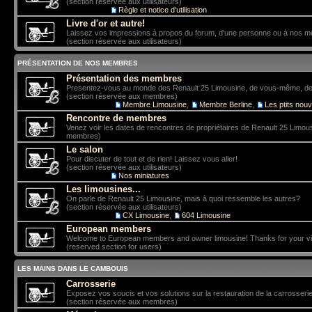
(section réservée aux utilisateurs)
Sous-forum:
Règle et notice d'utilisation
Livre d'or et autre!
Laissez vos impressions à propos du forum, d'une personne ou à nos 
(section réservée aux utilisateurs)
PRÉSENTATION DE NOS MEMBRES
Présentation des membres
Presentez-vous au monde des Renault 25 Limousine, de vous-même, de vo
(section réservée aux membres)
Sous-forums:
Membre Limousine
,
Membre Berline
,
Les ptits nou
Rencontre de membres
Venez voir les dates de rencontres de propriétaires de Renault 25 Limou
membres)
Le salon
Pour discuter de tout et de rien! Laissez vous aller!
(section réservée aux utilisateurs)
Sous-forum:
Nos miniatures
Les limousines...
On parle de Renault 25 Limousine, mais à quoi ressemble les autres?
(section réservée aux utilisateurs)
Sous-forums:
CX Limousine
,
604 Limousine
European members
Welcome to European members and owner limousine! Thanks for your vis
(reserved section for users)
LES MAINS DANS LE CAMBOUIS
Carrosserie
Exposez vos soucis et vos solutions sur la restauration de la carrosserie
(section réservée aux membres)