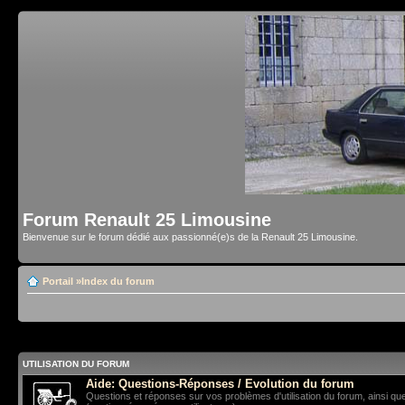
Forum Renault 25 Limousine
Bienvenue sur le forum dédié aux passionné(e)s de la Renault 25 Limousine.
Portail
»
Index du forum
UTILISATION DU FORUM
Aide: Questions-Réponses / Evolution du forum
Questions et réponses sur vos problèmes d'utilisation du forum, ainsi qu