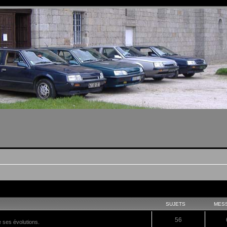
SUJETS
MES
56
e ses évolutions.