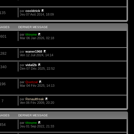
par
cooldrick
135
Jeu 07 Aoû 2014, 18:09
SAGES
DERNIER MESSAGE
par
titoune
3601
Mar 06 Jan 2026, 02:18
par
waner1968
1282
Ven 12 Juil 2024, 14:14
par
vidal2b
4340
Dim 07 Déc 2025, 22:52
par
Quetzal
196
Mar 04 Fév 2025, 14:13
par
Renaultfreak
7
Ven 06 Fév 2009, 20:20
SAGES
DERNIER MESSAGE
par
titoune
454
Jeu 01 Sep 2022, 21:33