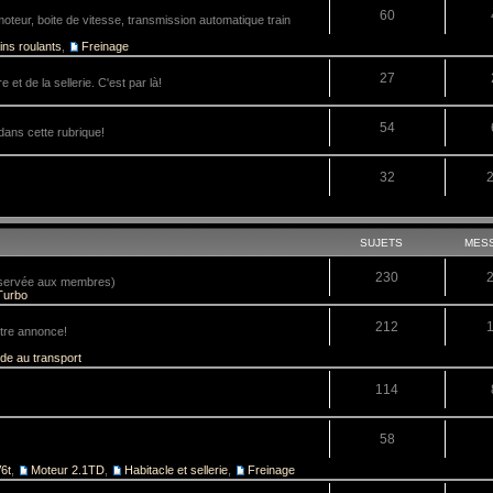
60
teur, boite de vitesse, transmission automatique train
ins roulants
,
Freinage
27
 et de la sellerie. C'est par là!
54
dans cette rubrique!
32
SUJETS
MES
230
réservée aux membres)
Turbo
212
tre annonce!
ide au transport
114
58
6t
,
Moteur 2.1TD
,
Habitacle et sellerie
,
Freinage