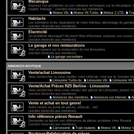
Mécanique
Exposez vos problèmes ou vos solutions techniques sur la mécanique: mo
roulant, freinage... (section réservée aux membres)
Sous-forums:
Moteur V6i
,
Moteur V6 Turbo
,
Moteur 2.1TD
,
Tra
Habitacle
Les entretiens et les réparations de votre intérieur, démontage de garniture
(section réservée aux membres)
Electricité
Un problème électrique!? Ah bon!!! Rien d'étonnant, exposez vos soucis 
(section réservée aux membres)
Le garage et nos restaurations
Voici un espace sur la restauration de nos limousines.
(section réservée aux membres)
Sous-forum:
Le garage secondaire
ANNONCES-BOUTIQUE
Vente/achat Limousine
Vous rechercher ou vous vendez votre véhicule, c'est par là. (section 
Sous-forums:
Limousine Turbo-dx
,
Limousine V6i
,
Limousine V6 
Vente/Achat Pièces R25 Berline - Limousine
Vous recherchez et/ou vous vendez des pièces de Limousine, postez vo
(section réservée aux membres)
Sous-forums:
Annonces des membres
,
Annonces sur Internet
,
A
Vente et achat en tout genre!
Autre ventes ou achat de pièces, véhicule... etc!
(section réservée aux membres)
Info référence pièces Renault
Demander ou laisser vos références de pièces achetées chez Renault.
(section réservée aux membres)
Sous-forums:
Carrosserie
,
Train roulants
,
Moteur V6
,
Moteur V
Boutique-Refabrication de pièces