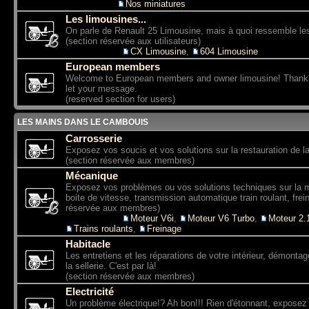
Sous-forum:
Nos miniatures
Les limousines...
On parle de Renault 25 Limousine, mais à quoi ressemble le
(section réservée aux utilisateurs)
Sous-forums:
CX Limousine
,
604 Limousine
European members
Welcome to European members and owner limousine! Thanks f
let your message.
(reserved section for users)
LES MAINS DANS LE CAMBOUIS
Carrosserie
Exposez vos soucis et vos solutions sur la restauration de la
(section réservée aux membres)
Mécanique
Exposez vos problèmes ou vos solutions techniques sur la 
boite de vitesse, transmission automatique train roulant, frein
réservée aux membres)
Sous-forums:
Moteur V6i
,
Moteur V6 Turbo
,
Moteur 2
Trains roulants
,
Freinage
Habitacle
Les entretiens et les réparations de votre intérieur, démontag
la sellerie. C'est par là!
(section réservée aux membres)
Electricité
Un problème électrique!? Ah bon!!! Rien d'étonnant, expose