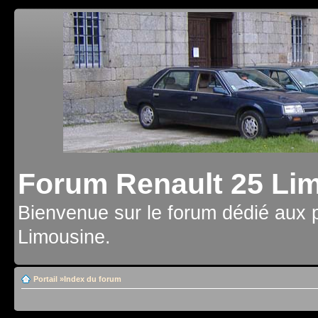
Forum Renault 25 Li
Bienvenue sur le forum dédié aux 
Limousine.
Portail
»
Index du forum