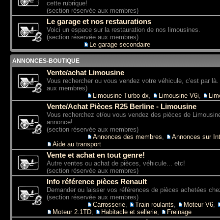
cette rubrique!
(section réservée aux membres)
Le garage et nos restaurations
Voici un espace sur la restauration de nos limousines.
(section réservée aux membres)
Sous-forum:
Le garage secondaire
ANNONCES-BOUTIQUE
Vente/achat Limousine
Vous rechercher ou vous vendez votre véhicule, c'est par là.
aux membres)
Sous-forums:
Limousine Turbo-dx
,
Limousine V6i
,
Lim
Vente/Achat Pièces R25 Berline - Limousine
Vous recherchez et/ou vous vendez des pièces de Limousine
annonce!
(section réservée aux membres)
Sous-forums:
Annonces des membres
,
Annonces sur Int
Aide au transport
Vente et achat en tout genre!
Autre ventes ou achat de pièces, véhicule... etc!
(section réservée aux membres)
Info référence pièces Renault
Demander ou laisser vos références de pièces achetées che
(section réservée aux membres)
Sous-forums:
Carrosserie
,
Train roulants
,
Moteur V6
,
Moteur 2.1TD
,
Habitacle et sellerie
,
Freinage