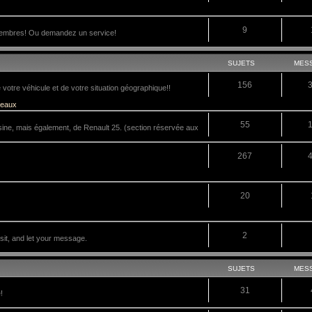
9
membres! Ou demandez un service!
SUJETS
MES
156
tre véhicule et de votre situation géographique!!
veaux
55
sine, mais également, de Renault 25. (section réservée aux
267
20
2
it, and let your message.
SUJETS
MES
31
!