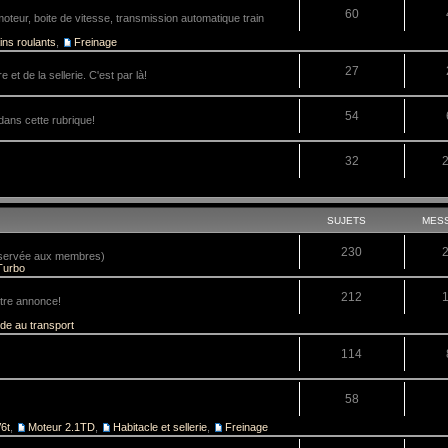
60
teur, boite de vitesse, transmission automatique train
ins roulants
,
Freinage
27
 et de la sellerie. C'est par là!
54
dans cette rubrique!
32
SUJETS
MES
230
réservée aux membres)
Turbo
212
tre annonce!
ide au transport
114
58
6t
,
Moteur 2.1TD
,
Habitacle et sellerie
,
Freinage