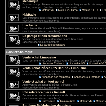
Mécanique
Exposez vos problèmes ou vos solutions techniques sur la mécanique: mo
roulant, freinage... (section réservée aux membres)
Sous-forums:
Moteur V6i
,
Moteur V6 Turbo
,
Moteur 2.1TD
,
Tra
Habitacle
Les entretiens et les réparations de votre intérieur, démontage de garniture
(section réservée aux membres)
Electricité
Un problème électrique!? Ah bon!!! Rien d'étonnant, exposez vos soucis 
(section réservée aux membres)
Le garage et nos restaurations
Voici un espace sur la restauration de nos limousines.
(section réservée aux membres)
Sous-forum:
Le garage secondaire
ANNONCES-BOUTIQUE
Vente/achat Limousine
Vous rechercher ou vous vendez votre véhicule, c'est par là. (section 
Sous-forums:
Limousine Turbo-dx
,
Limousine V6i
,
Limousine V6 
Vente/Achat Pièces R25 Berline - Limousine
Vous recherchez et/ou vous vendez des pièces de Limousine, postez vo
(section réservée aux membres)
Sous-forums:
Annonces des membres
,
Annonces sur Internet
,
A
Vente et achat en tout genre!
Autre ventes ou achat de pièces, véhicule... etc!
(section réservée aux membres)
Info référence pièces Renault
Demander ou laisser vos références de pièces achetées chez Renault.
(section réservée aux membres)
Sous-forums:
Carrosserie
,
Train roulants
,
Moteur V6
,
Moteur V
Boutique-Refabrication de pièces