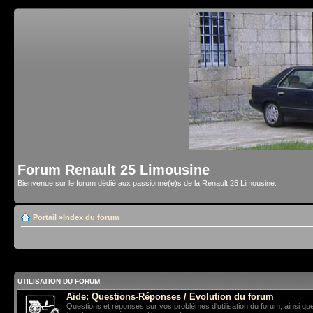
Forum Renault 25 Limousine
Bienvenue sur le forum dédié aux passionné(e)s de la Renault 25 Limousine.
Portail
»
Index du forum
UTILISATION DU FORUM
Aide: Questions-Réponses / Evolution du forum
Questions et réponses sur vos problèmes d'utilisation du forum, ainsi qu