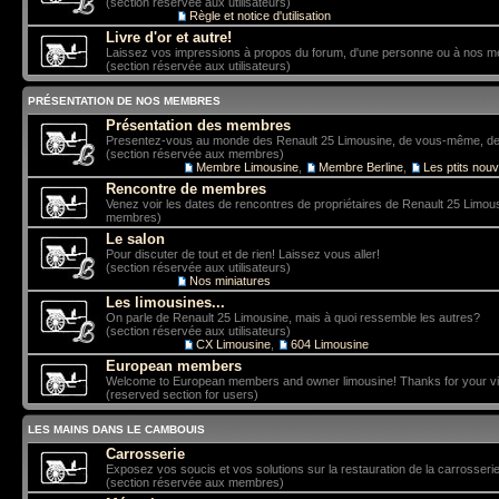
(section réservée aux utilisateurs)
Sous-forum:
Règle et notice d'utilisation
Livre d'or et autre!
Laissez vos impressions à propos du forum, d'une personne ou à nos 
(section réservée aux utilisateurs)
PRÉSENTATION DE NOS MEMBRES
Présentation des membres
Presentez-vous au monde des Renault 25 Limousine, de vous-même, de vo
(section réservée aux membres)
Sous-forums:
Membre Limousine
,
Membre Berline
,
Les ptits nou
Rencontre de membres
Venez voir les dates de rencontres de propriétaires de Renault 25 Limou
membres)
Le salon
Pour discuter de tout et de rien! Laissez vous aller!
(section réservée aux utilisateurs)
Sous-forum:
Nos miniatures
Les limousines...
On parle de Renault 25 Limousine, mais à quoi ressemble les autres?
(section réservée aux utilisateurs)
Sous-forums:
CX Limousine
,
604 Limousine
European members
Welcome to European members and owner limousine! Thanks for your vis
(reserved section for users)
LES MAINS DANS LE CAMBOUIS
Carrosserie
Exposez vos soucis et vos solutions sur la restauration de la carrosserie
(section réservée aux membres)