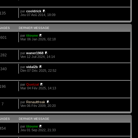
par
cooldrick
135
Jeu 07 Aoû 2014, 18:09
SAGES
DERNIER MESSAGE
par
titoune
3601
Mar 06 Jan 2026, 02:18
par
waner1968
1282
Ven 12 Juil 2024, 14:14
par
vidal2b
4340
Dim 07 Déc 2025, 22:52
par
Quetzal
196
Mar 04 Fév 2025, 14:13
par
Renaultfreak
7
Ven 06 Fév 2009, 20:20
SAGES
DERNIER MESSAGE
par
titoune
454
Jeu 01 Sep 2022, 21:33