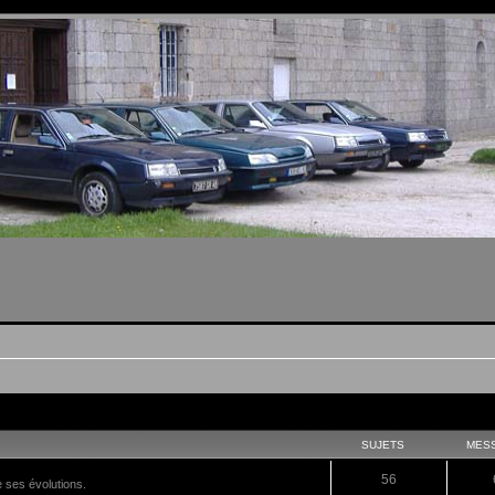
SUJETS
MES
56
e ses évolutions.