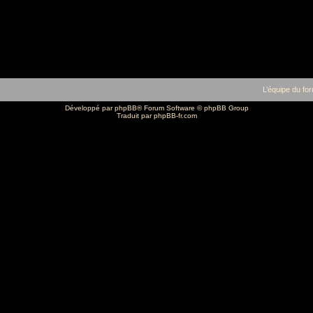
L’équipe du fo
Développé par
phpBB
® Forum Software © phpBB Group
Traduit par
phpBB-fr.com