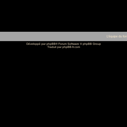
L’équipe du fo
Développé par
phpBB
® Forum Software © phpBB Group
Traduit par
phpBB-fr.com