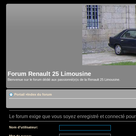
Forum Renault 25 Limousine
Bienvenue sur le forum dédié aux passionné(e)s de la Renault 25 Limousine.
Portail
»
Index du forum
Le forum exige que vous soyez enregistré et connecté pour 
Nom d’utilisateur:
Mot de passe: