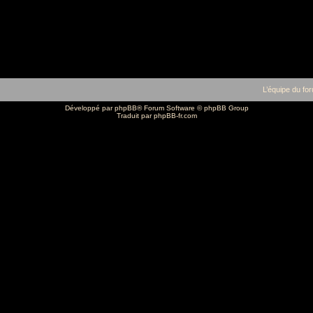
L’équipe du fo
Développé par
phpBB
® Forum Software © phpBB Group
Traduit par
phpBB-fr.com