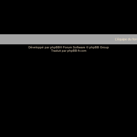
L’équipe du fo
Développé par
phpBB
® Forum Software © phpBB Group
Traduit par
phpBB-fr.com