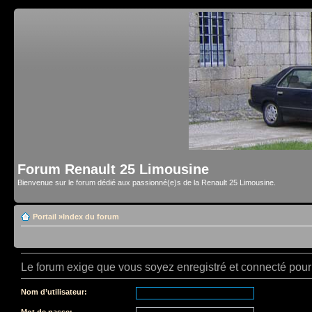
Forum Renault 25 Limousine
Bienvenue sur le forum dédié aux passionné(e)s de la Renault 25 Limousine.
Portail
»
Index du forum
Le forum exige que vous soyez enregistré et connecté pour 
Nom d’utilisateur:
Mot de passe: