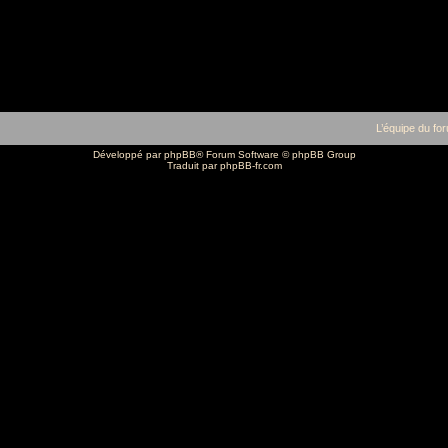
L’équipe du fo
Développé par
phpBB
® Forum Software © phpBB Group
Traduit par
phpBB-fr.com