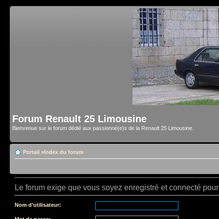
Forum Renault 25 Limousine
Bienvenue sur le forum dédié aux passionné(e)s de la Renault 25 Limousine.
Portail
»
Index du forum
Le forum exige que vous soyez enregistré et connecté pour 
Nom d’utilisateur:
Mot de passe: