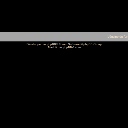
L’équipe du fo
Développé par
phpBB
® Forum Software © phpBB Group
Traduit par
phpBB-fr.com