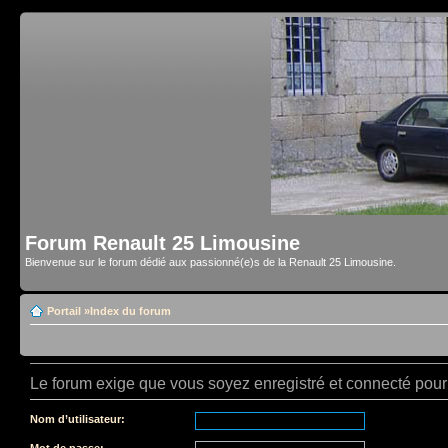
Forum Renault 25 Limousine
Bienvenue sur le forum dédié aux passionné(e)s de la Renault 25 Limousine.
Portail
»
Index du forum
Le forum exige que vous soyez enregistré et connecté pour 
Nom d’utilisateur:
Mot de passe: