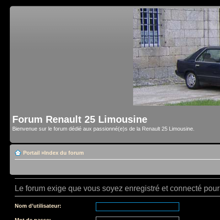
Forum Renault 25 Limousine
Bienvenue sur le forum dédié aux passionné(e)s de la Renault 25 Limousine.
Portail
»
Index du forum
Le forum exige que vous soyez enregistré et connecté pour 
Nom d’utilisateur:
Mot de passe: