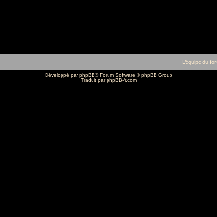
L’équipe du fo
Développé par
phpBB
® Forum Software © phpBB Group
Traduit par
phpBB-fr.com