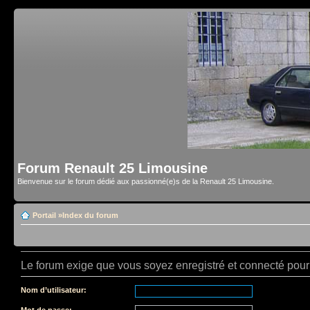
Forum Renault 25 Limousine
Bienvenue sur le forum dédié aux passionné(e)s de la Renault 25 Limousine.
Portail
»
Index du forum
Le forum exige que vous soyez enregistré et connecté pour 
Nom d’utilisateur:
Mot de passe: