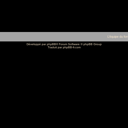
L’équipe du fo
Développé par
phpBB
® Forum Software © phpBB Group
Traduit par
phpBB-fr.com