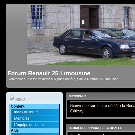
Forum Renault 25 Limousine
Bienvenue sur le forum dédié aux passionné(e)s de la Renault 25 Limousine.
BIENVENUE
MENU
Bienvenue sur le site dédié à la Rena
Contenu
Cérizay.
Index du forum
Membres
L’équipe du forum
DERNIÈRES ANNONCES GLOBALES
Aide