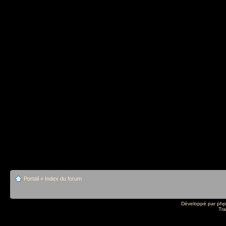
Portail
»
Index du forum
Développé par
ph
Tra