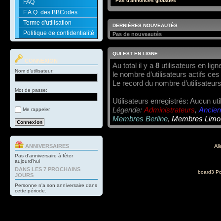
Pas d'annonces globales
FAQ
F.A.Q. des BBCodes
Terme d'utilisation
DERNIÈRES NOUVEAUTÉS
Politique de confidentialité
Pas de nouveautés
QUI EST EN LIGNE
CONNEXION
Au total il y a
8
utilisateurs en ligne
Nom d’utilisateur:
le nombre d’utilisateurs actifs ce
Le record du nombre d’utilisateurs
Mot de passe:
Utilisateurs enregistrés: Aucun uti
Légende:
Administrateurs
,
Ancien
Me rappeler
Membres Berline
,
Membres Limo
ANNIVERSAIRES
All
Pas d’anniversaire à fêter
aujourd’hui
DANS LES 7 PROCHAINS
board3 Po
JOURS
Personne n'a son anniversaire dans
cette période.