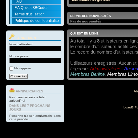
Pas d'annonces globales
FAQ
F.A.Q. des BBCodes
Terme d'utilisation
DERNIÈRES NOUVEAUTÉS
Politique de confidentialité
Pas de nouveautés
QUI EST EN LIGNE
CONNEXION
Au total il y a
8
utilisateurs en ligne
Nom d’utilisateur:
le nombre d’utilisateurs actifs ce
Le record du nombre d’utilisateurs
Mot de passe:
Utilisateurs enregistrés: Aucun uti
Légende:
Administrateurs
,
Ancien
Me rappeler
Membres Berline
,
Membres Limo
ANNIVERSAIRES
All
Pas d’anniversaire à fêter
aujourd’hui
DANS LES 7 PROCHAINS
board3 Po
JOURS
Personne n'a son anniversaire dans
cette période.