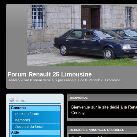
Forum Renault 25 Limousine
Bienvenue sur le forum dédié aux passionné(e)s de la Renault 25 Limousine.
BIENVENUE
MENU
Bienvenue sur le site dédié à la Rena
Contenu
Cérizay.
Index du forum
Membres
L’équipe du forum
DERNIÈRES ANNONCES GLOBALES
Aide