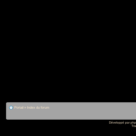
Portail
»
Index du forum
Développé par
ph
Tra