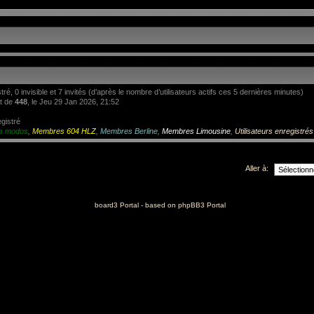
stré, 0 invisible et 7 invités (d’après le nombre d’utilisateurs actifs ces 5 dernières minutes)
st de
448
, le Jeu 29 Jan 2026, 21:52
egistré
s modos
,
Membres 604 HLZ
,
Membres Berline
,
Membres Limousine
,
Utilisateurs enregistrés
Aller à:
board3 Portal
- based on
phpBB3 Portal