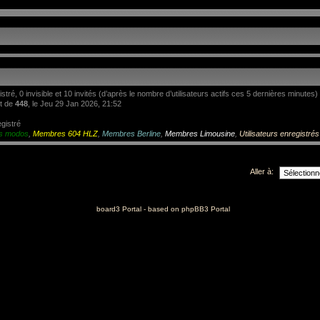
gistré, 0 invisible et 10 invités (d’après le nombre d’utilisateurs actifs ces 5 dernières minutes)
st de
448
, le Jeu 29 Jan 2026, 21:52
egistré
s modos
,
Membres 604 HLZ
,
Membres Berline
,
Membres Limousine
,
Utilisateurs enregistrés
Aller à:
board3 Portal
- based on
phpBB3 Portal