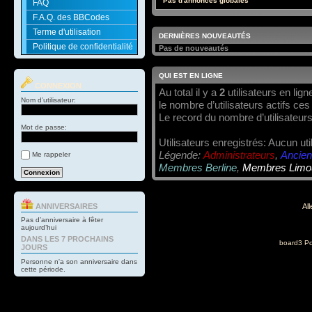
Pas d'annonces globales
FAQ
F.A.Q. des BBCodes
Terme d'utilisation
DERNIÈRES NOUVEAUTÉS
Politique de confidentialité
Pas de nouveautés
QUI EST EN LIGNE
CONNEXION
Au total il y a
2
utilisateurs en ligne
Nom d’utilisateur:
le nombre d’utilisateurs actifs ce
Le record du nombre d’utilisateurs
Mot de passe:
Utilisateurs enregistrés: Aucun uti
Légende:
Administrateurs
,
Ancien
Me rappeler
Membres Berline
,
Membres Limo
ANNIVERSAIRES
All
Pas d’anniversaire à fêter
aujourd’hui
DANS LES 7 PROCHAINS
board3 Po
JOURS
Personne n'a son anniversaire dans
cette période.