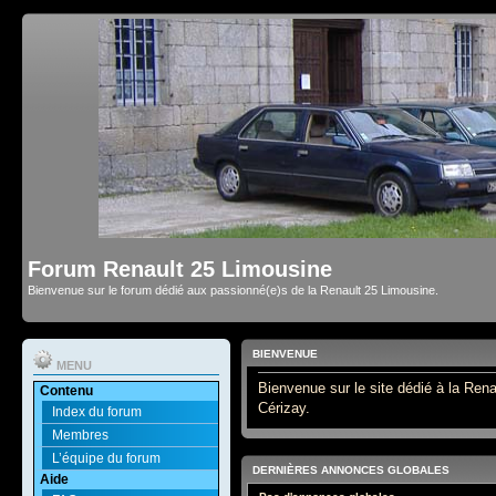
Forum Renault 25 Limousine
Bienvenue sur le forum dédié aux passionné(e)s de la Renault 25 Limousine.
BIENVENUE
MENU
Bienvenue sur le site dédié à la Rena
Contenu
Cérizay.
Index du forum
Membres
L’équipe du forum
DERNIÈRES ANNONCES GLOBALES
Aide