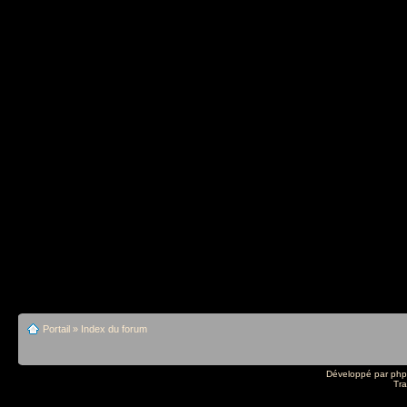
Portail
»
Index du forum
Développé par
ph
Tra