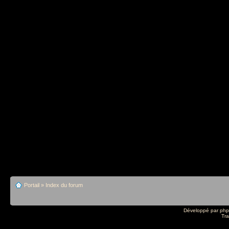
Portail
»
Index du forum
Développé par
ph
Tra