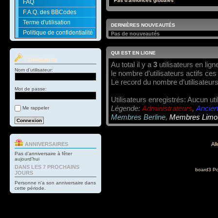
Pas d'annonces globales
FAQ
F.A.Q. des BBCodes
Terme d'utilisation
DERNIÈRES NOUVEAUTÉS
Politique de confidentialité
Pas de nouveautés
QUI EST EN LIGNE
CONNEXION
Au total il y a
3
utilisateurs en ligne
Nom d’utilisateur:
le nombre d’utilisateurs actifs ce
Le record du nombre d’utilisateurs
Mot de passe:
Utilisateurs enregistrés: Aucun uti
Légende:
Administrateurs
,
Ancien
Me rappeler
Membres Berline
,
Membres Limo
ANNIVERSAIRES
All
Pas d’anniversaire à fêter
aujourd’hui
DANS LES 7 PROCHAINS
board3 Po
JOURS
Personne n'a son anniversaire dans
cette période.