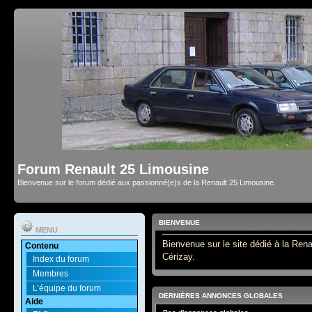
Forum Renault 25 Limousine
Bienvenue sur le forum dédié aux passionné(e)s de la Renault 25 Limousine.
BIENVENUE
MENU
Bienvenue sur le site dédié à la Rena
Contenu
Cérizay.
Index du forum
Membres
L’équipe du forum
DERNIÈRES ANNONCES GLOBALES
Aide