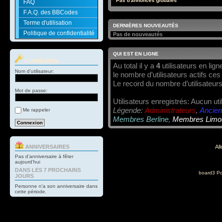
Pas d'annonces globales
FAQ
F.A.Q. des BBCodes
Terme d'utilisation
DERNIÈRES NOUVEAUTÉS
Politique de confidentialité
Pas de nouveautés
QUI EST EN LIGNE
CONNEXION
Au total il y a
4
utilisateurs en ligne
Nom d’utilisateur:
le nombre d’utilisateurs actifs ce
Le record du nombre d’utilisateurs
Mot de passe:
Utilisateurs enregistrés: Aucun uti
Légende:
Administrateurs
,
Ancien
Me rappeler
Membres Berline
,
Membres Limo
ANNIVERSAIRES
All
Pas d’anniversaire à fêter
aujourd’hui
DANS LES 7 PROCHAINS
board3 Po
JOURS
Personne n'a son anniversaire dans
cette période.