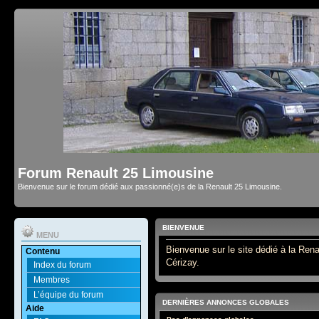
Forum Renault 25 Limousine
Bienvenue sur le forum dédié aux passionné(e)s de la Renault 25 Limousine.
BIENVENUE
MENU
Bienvenue sur le site dédié à la Rena
Contenu
Cérizay.
Index du forum
Membres
L’équipe du forum
DERNIÈRES ANNONCES GLOBALES
Aide