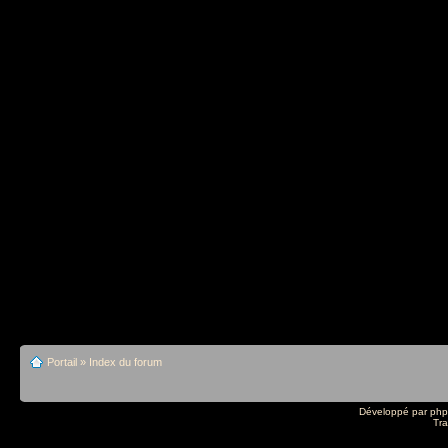
Portail
»
Index du forum
Développé par
ph
Tra