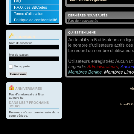
Pas d'annonces globales
FAQ
F.A.Q. des BBCodes
Terme d'utilisation
DERNIÈRES NOUVEAUTÉS
Politique de confidentialité
Pas de nouveautés
QUI EST EN LIGNE
CONNEXION
Au total il y a
5
utilisateurs en ligne
Nom d’utilisateur:
le nombre d’utilisateurs actifs ce
Le record du nombre d’utilisateurs
Mot de passe:
Utilisateurs enregistrés: Aucun uti
Légende:
Administrateurs
,
Ancien
Me rappeler
Membres Berline
,
Membres Limo
ANNIVERSAIRES
All
Pas d’anniversaire à fêter
aujourd’hui
DANS LES 7 PROCHAINS
board3 Po
JOURS
Personne n'a son anniversaire dans
cette période.