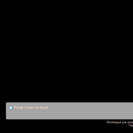
Portail
»
Index du forum
Développé par
ph
Tra