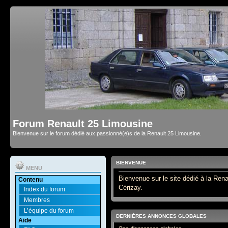
Forum Renault 25 Limousine
Bienvenue sur le forum dédié aux passionné(e)s de la Renault 25 Limousine.
BIENVENUE
MENU
Bienvenue sur le site dédié à la Rena
Contenu
Cérizay.
Index du forum
Membres
L’équipe du forum
DERNIÈRES ANNONCES GLOBALES
Aide