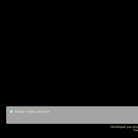
Portail
»
Index du forum
Développé par
ph
Tra