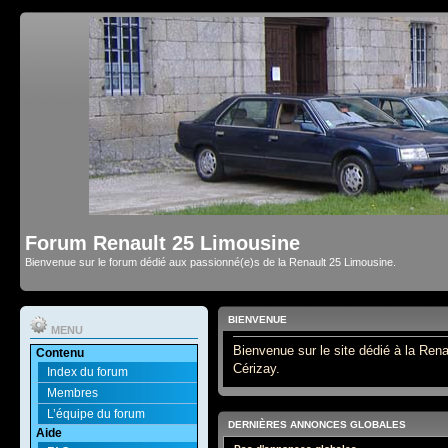
Forum Renault 25 Limousine
Bienvenue sur le forum dédié aux passionné(e)s de la Renault 25 Limousine.
BIENVENUE
MENU
Bienvenue sur le site dédié à la Rena
Contenu
Cérizay.
Index du forum
Membres
L’équipe du forum
DERNIÈRES ANNONCES GLOBALES
Aide