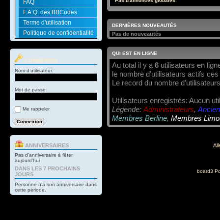
Pas d'annonces globales
FAQ
F.A.Q. des BBCodes
Terme d'utilisation
DERNIÈRES NOUVEAUTÉS
Politique de confidentialité
Pas de nouveautés
QUI EST EN LIGNE
CONNEXION
Au total il y a
6
utilisateurs en ligne
Nom d’utilisateur:
le nombre d’utilisateurs actifs ce
Le record du nombre d’utilisateurs
Mot de passe:
Utilisateurs enregistrés: Aucun uti
Légende:
Administrateurs
,
Ancien
Me rappeler
Membres Berline
,
Membres Limo
ANNIVERSAIRES
All
Pas d’anniversaire à fêter
aujourd’hui
DANS LES 7 PROCHAINS
board3 Po
JOURS
Personne n'a son anniversaire dans
cette période.