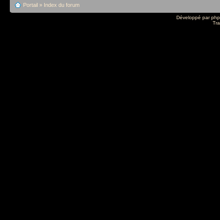
Portail
»
Index du forum
Développé par
ph
Tra