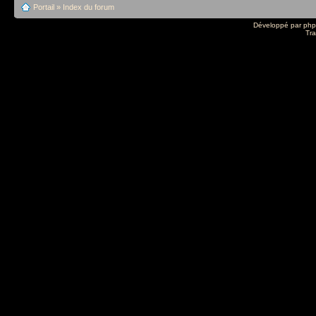
Portail
»
Index du forum
Développé par
ph
Tra