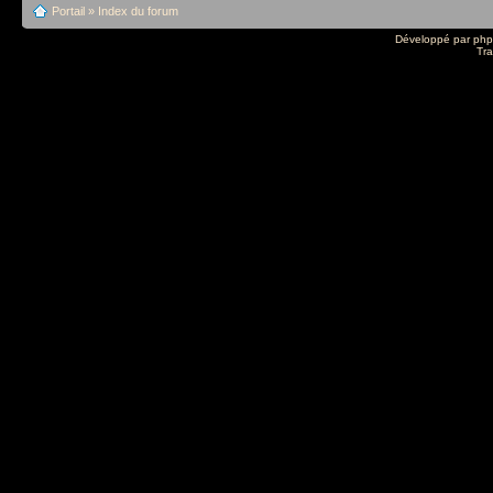
Portail
»
Index du forum
Développé par
ph
Tra