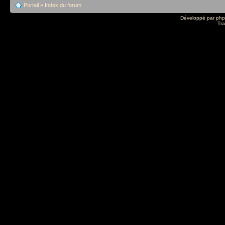
Portail
»
Index du forum
Développé par
ph
Tra