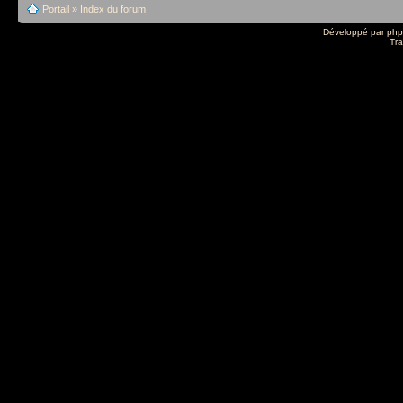
Portail
»
Index du forum
Développé par
ph
Tra